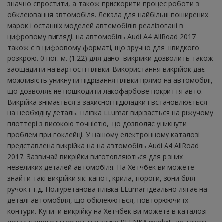
значно спростити, а також прискорити процес роботи з
обклеювання автомобіля. Лекала для найбільш поширених
марок і останніх моделей автомобілів реалізовані в
цифровому вигляді. на автомобіль Audi A4 AllRoad 2017
також є в цифровому форматі, що зручно для швидкого
розкрою. 0 пог. м. (1.22) для даної викрійки дозволить також
заощадити на вартості плівки. Використання викрійок дає
можливість уникнути підрізання плівки прямо на автомобілі,
що дозволяє не пошкодити лакофарбове покриття авто.
Викрійка знімається з захисної підкладки і встановлюється
на необхідну деталь. Плівка LLumar вирізається на ріжучому
плоттері з високою точністю, що дозволяє уникнути
проблем при поклейці. У нашому електронному каталозі
представлена ​​викрійка на на автомобіль Audi A4 AllRoad
2017. Зазвичай викрійки виготовляються для різних
невеликих деталей автомобіля. На Хетчбек ви можете
знайти такі викрійки як: капот, крила, пороги, зони біля
ручок і т.д. Поліуретанова плівка LLumar ідеально лягає на
деталі автомобіля, що обклеюються, повторюючи їх
контури. Купити викрійку на Хетчбек ви можете в каталозі
лекал нашого інтернет-магазину PLENKA.market, де також