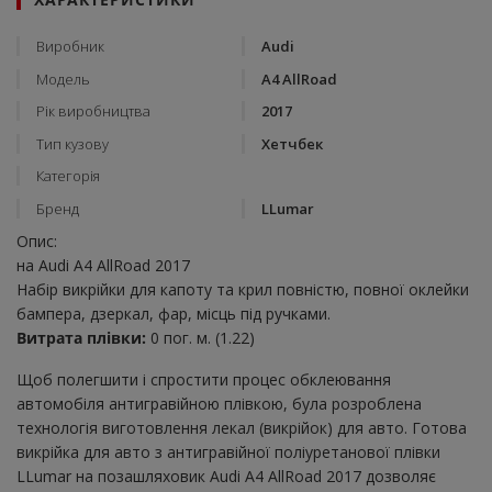
Виробник
Audi
Модель
A4 AllRoad
Рік виробництва
2017
Тип кузову
Хетчбек
Категорія
Бренд
LLumar
Опис:
на Audi A4 AllRoad 2017
Набір викрійки для капоту та крил повністю, повної оклейки
бампера, дзеркал, фар, місць під ручками.
Витрата плівки:
0 пог. м. (1.22)
Щоб полегшити і спростити процес обклеювання
автомобіля антигравійною плівкою, була розроблена
технологія виготовлення лекал (викрійок) для авто. Готова
викрійка для авто з антигравійної поліуретанової плівки
LLumar на позашляховик Audi A4 AllRoad 2017 дозволяє