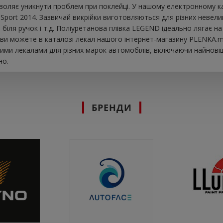
оляє уникнути проблем при поклейці. У нашому електронному ката
Sport 2014. Зазвичай викрійки виготовляються для різних невел
ни біля ручок і т.д. Поліуретанова плівка LEGEND ідеально лягає
 ви можете в каталозі лекал нашого інтернет-магазину PLENKA.ma
ими лекалами для різних марок автомобілів, включаючи найновіш
но.
БРЕНДИ