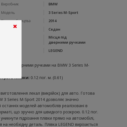
Виробник
BMW
Модель
3 Series M-Sport
Рік виробництва
2014
Тип кузову
Седан
Місця під
Категорія
дверними ручками
Бренд
LEGEND
пис:
ісця під дверними ручками на BMW 3 Series M-
port 2014
итрата плівки:
0.12 пог. м. (0.61)
виготовлення лекал (викрійок) для авто. Готова
W 3 Series M-Sport 2014 дозволяє значно
 останніх моделей автомобілів реалізовані в
рматі, що зручно для швидкого розкрою. 0.12 пог.
уникнути підрізання плівки прямо на автомобілі,
я на необхідну деталь. Плівка LEGEND вирізається