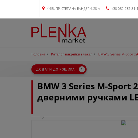
КИЇВ, ПР. СТЕПАНА БАНДЕРИ, 28 А
+38 050-932-81-
Головна
Каталог викрійки і лекал
BMW 3 Series M-Sport 2
ДОДАТИ ДО КОШИКА
BMW 3 Series M-Sport 
дверними ручками L