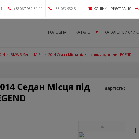
11
+38 067-932-81-11
+38 063-932-81-11
КОШИК
РЕЄСТРАЦІЯ
ГОЛОВНА
КАТАЛОГ
КАТАЛОГ ВИКРІЙК
014
BMW 3 Series M-Sport 2014 Седан Місця під дверними ручками LEGEND
2014 Седан Місця під
Вартість:
EGEND