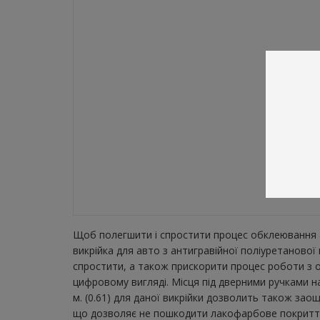
Щоб полегшити і спростити процес обклеювання а
викрійка для авто з антигравійної поліуретаново
спростити, а також прискорити процес роботи з о
цифровому вигляді. Місця під дверними ручками н
м. (0.61) для даної викрійки дозволить також зао
що дозволяє не пошкодити лакофарбове покриття а