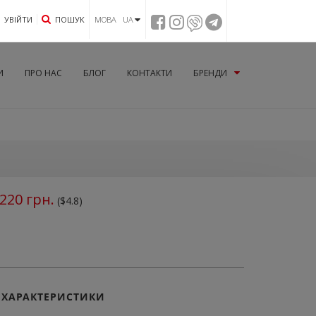
УВIЙТИ
ПОШУК
МОВА UA
И
ПРО НАС
БЛОГ
КОНТАКТИ
БРЕНДИ
220
грн.
($4.8)
ХАРАКТЕРИСТИКИ