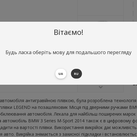
Вітаємо!
Будь ласка оберіть мову для подальшого перегляду
О
М
UA
RU
S
В
втомобіля антигравійною плівкою, була розроблена технологія 
ї плівки LEGEND на позашляховик Місця під дверними ручками BM
бклеювання автомобіля. Лекала для найбільш поширених марок і
а автомобіль BMW 3 Series M-Sport 2014 також є в цифровому фо
щадити на вартості плівки. Використання викрійок дає можливість 
вто. Викрійка знімається з захисної підкладки і встановлюєтьс