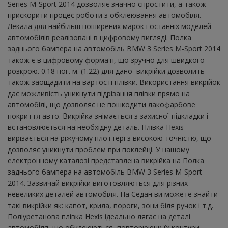
Series M-Sport 2014 дозволяє значно спростити, а також
прискорити процес роботи з обклеювання автомобіля.
Лекала для найбільш поширених марок і останніх моделей
автомобілів реалізовані в цифровому вигляді. Полка
заднього бампера на автомобіль BMW 3 Series M-Sport 2014
також є в цифровому форматі, що зручно для швидкого
розкрою. 0.18 пог. м. (1.22) для даної викрійки дозволить
також заощадити на вартості плівки. Використання викрійок
дає можливість уникнути підрізання плівки прямо на
автомобілі, що дозволяє не пошкодити лакофарбове
покриття авто. Викрійка знімається з захисної підкладки і
встановлюється на необхідну деталь. Плівка Hexis
вирізається на ріжучому плоттері з високою точністю, що
дозволяє уникнути проблем при поклейці. У нашому
електронному каталозі представлена ​​викрійка на Полка
заднього бампера на автомобіль BMW 3 Series M-Sport
2014. Зазвичай викрійки виготовляються для різних
невеликих деталей автомобіля. На Седан ви можете знайти
такі викрійки як: капот, крила, пороги, зони біля ручок і т.д.
Поліуретанова плівка Hexis ідеально лягає на деталі
автомобіля, що обклеюються, повторюючи їх контури.