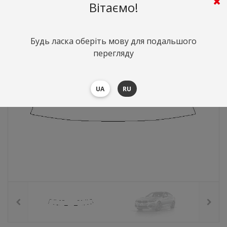
596
грн.
Вартість:
($12.96)
Вітаємо!
Будь ласка оберіть мову для подальшого
перегляду
UA
RU