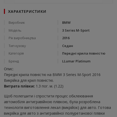
ХАРАКТЕРИСТИКИ
Виробник
BMW
Модель
3 Series M-Sport
Рік виробництва
2016
Тип кузову
Седан
Категорія
Передні крила повністю
Бренд
LLumar Platinum
Опис:
Передні крила повністю на BMW 3 Series M-Sport 2016
Викрійка для крил повністю.
Витрата плівки:
1.3 пог. м. (1.22)
Щоб полегшити і спростити процес обклеювання
автомобіля антигравійною плівкою, була розроблена
технологія виготовлення лекал (викрійок) для авто. Готова
викрійка для авто з антигравійної поліуретанової плівки