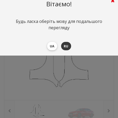
Вітаємо!
5529
грн.
Вартість:
($120.3)
Будь ласка оберіть мову для подальшого
перегляду
UA
RU