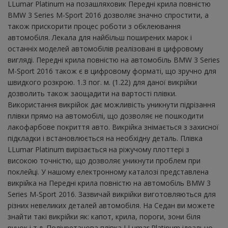
LLumar Platinum на позашляховик Передні крила повністю
BMW 3 Series M-Sport 2016 дозволяє значно спростити, а
також прискорити процес роботи з обклеювання
автомобіля. Лекала для найбільш поширених марок і
останніх моделей автомобілів реалізовані в цифровому
вигляді. Передні крила повністю на автомобіль BMW 3 Series
M-Sport 2016 також є в цифровому форматі, що зручно для
швидкого розкрою. 1.3 пог. м. (1.22) для даної викрійки
дозволить також заощадити на вартості плівки.
Використання викрійок дає можливість уникнути підрізання
плівки прямо на автомобілі, що дозволяє не пошкодити
лакофарбове покриття авто. Викрійка знімається з захисної
підкладки і встановлюється на необхідну деталь. Плівка
LLumar Platinum вирізається на ріжучому плоттері з
високою точністю, що дозволяє уникнути проблем при
поклейці. У нашому електронному каталозі представлена ​​
викрійка на Передні крила повністю на автомобіль BMW 3
Series M-Sport 2016. Зазвичай викрійки виготовляються для
різних невеликих деталей автомобіля. На Седан ви можете
знайти такі викрійки як: капот, крила, пороги, зони біля
ручок і т.д. Поліуретанова плівка LLumar Platinum ідеально