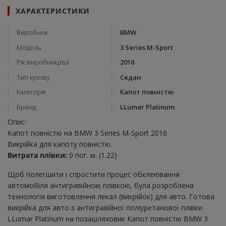
ХАРАКТЕРИСТИКИ
Виробник
BMW
Модель
3 Series M-Sport
Рік виробництва
2016
Тип кузову
Седан
Категорія
Капот повністю
Бренд
LLumar Platinum
Опис:
Капот повністю на BMW 3 Series M-Sport 2016
Викрійка для капоту повністю.
Витрата плівки:
0 пог. м. (1.22)
Щоб полегшити і спростити процес обклеювання
автомобіля антигравійною плівкою, була розроблена
технологія виготовлення лекал (викрійок) для авто. Готова
викрійка для авто з антигравійної поліуретанової плівки
LLumar Platinum на позашляховик Капот повністю BMW 3