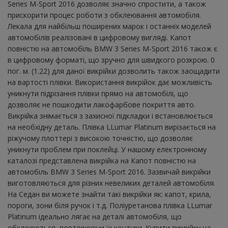
Series M-Sport 2016 дозволяє значно спростити, а також
прискорити процес роботи з обклеювання автомобіля.
Лекала для найбільш поширених марок і останніх моделей
автомобілів реалізовані в цифровому вигляді. Капот
повністю на автомобіль BMW 3 Series M-Sport 2016 також є
в цифровому форматі, що зручно для швидкого розкрою. 0
пог. м. (1.22) для даної викрійки дозволить також заощадити
на вартості плівки. Використання викрійок дає можливість
уникнути підрізання плівки прямо на автомобілі, що
дозволяє не пошкодити лакофарбове покриття авто.
Викрійка знімається з захисної підкладки і встановлюється
на необхідну деталь. Плівка LLumar Platinum вирізається на
ріжучому плоттері з високою точністю, що дозволяє
уникнути проблем при поклейці. У нашому електронному
каталозі представлена ​​викрійка на Капот повністю на
автомобіль BMW 3 Series M-Sport 2016. Зазвичай викрійки
виготовляються для різних невеликих деталей автомобіля.
На Седан ви можете знайти такі викрійки як: капот, крила,
пороги, зони біля ручок і т.д. Поліуретанова плівка LLumar
Platinum ідеально лягає на деталі автомобіля, що
обклеюються, повторюючи їх контури. Купити викрійку на