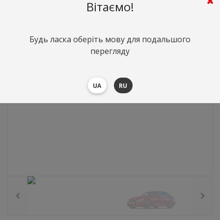
0
грн.
Вартість:
($0)
Вітаємо!
Будь ласка оберіть мову для подальшого
перегляду
UA
RU