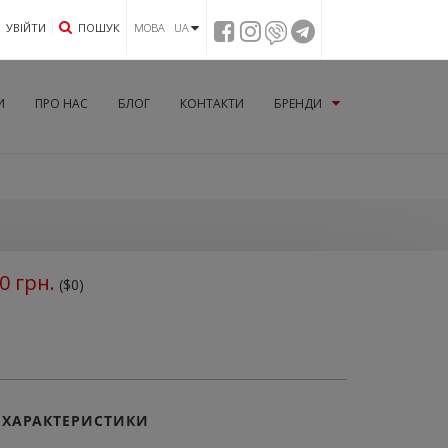
УВIЙТИ
ПОШУК
МОВА UA
И
ПРО НАС
БЛОГ
КОНТАКТИ
БРЕНДИ
0
грн.
($0)
ХАРАКТЕРИСТИКИ