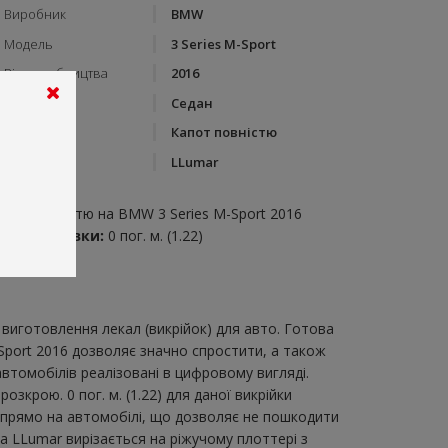
Виробник
BMW
Модель
3 Series M-Sport
Рік виробництва
2016
Тип кузову
Седан
Категорія
Капот повністю
Бренд
LLumar
пис:
апот повністю на BMW 3 Series M-Sport 2016
итрата плівки:
0 пог. м. (1.22)
виготовлення лекал (викрійок) для авто. Готова
Sport 2016 дозволяє значно спростити, а також
втомобілів реалізовані в цифровому вигляді.
крою. 0 пог. м. (1.22) для даної викрійки
и прямо на автомобілі, що дозволяє не пошкодити
ка LLumar вирізається на ріжучому плоттері з