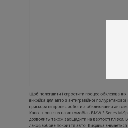
Щоб полегшити і спростити процес обклеювання а
викрійка для авто з антигравійної поліуретаново
прискорити процес роботи з обклеювання автомобі
Капот повністю на автомобіль BMW 3 Series M-Spor
дозволить також заощадити на вартості плівки. В
лакофарбове покриття авто. Викрійка знімається з