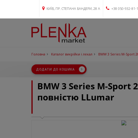
КИЇВ, ПР. СТЕПАНА БАНДЕРИ, 28 А
+38 050-932-81-
Головна
Каталог викрійки і лекал
BMW 3 Series M-Sport 2
ДОДАТИ ДО КОШИКА
BMW 3 Series M-Sport 
повністю LLumar