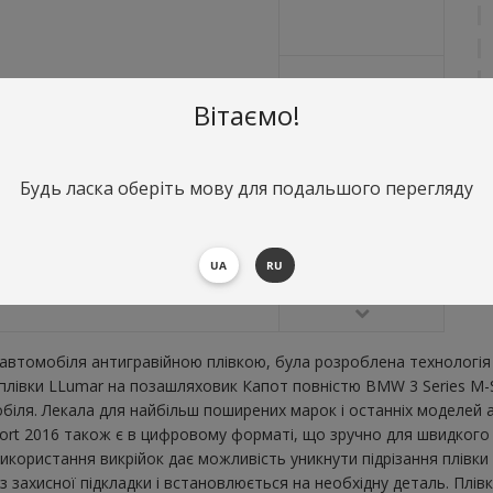
Вітаємо!
Будь ласка оберіть мову для подальшого перегляду
О
К
В
UA
RU
втомобіля антигравійною плівкою, була розроблена технологія 
ї плівки LLumar на позашляховик Капот повністю BMW 3 Series M-
ля. Лекала для найбільш поширених марок і останніх моделей а
t 2016 також є в цифровому форматі, що зручно для швидкого роз
икористання викрійок дає можливість уникнути підрізання плівк
 захисної підкладки і встановлюється на необхідну деталь. Плів