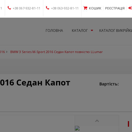
11
+38 067-932-81-11
+38 063-932-81-11
КОШИК
РЕЄСТРАЦІЯ
ГОЛОВНА
КАТАЛОГ
КАТАЛОГ ВИКРІЙК
016
BMW 3 Series M-Sport 2016 Седан Капот повністю LLumar
2016 Седан Капот
Вартість: