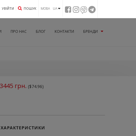
УВIЙТИ
ПОШУК
МОВА UA
И
ПРО НАС
БЛОГ
КОНТАКТИ
БРЕНДИ
3445
грн.
($74.96)
ХАРАКТЕРИСТИКИ