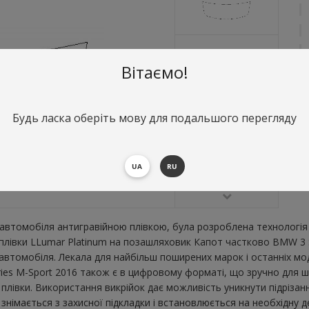
Вітаємо!
Будь ласка оберіть мову для подальшого перегляду
О
К
В
UA
RU
В
втомобіля антигравійною плівкою, була розроблена технологія 
ї плівки LLumar Platinum на позашляховик Капот частково BMW 3 
втомобіля. Лекала для найбільш поширених марок і останніх мо
es M-Sport 2016 також є в цифровому форматі, що зручно для шви
плівки. Використання викрійок дає можливість уникнути підрізан
імається з захисної підкладки і встановлюється на необхідну де