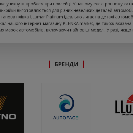
яє уникнути проблем при поклейці. У нашому електронному катало
викрійки виготовляються для різних невеликих деталей автомобіл
іуретанова плівка LLumar Platinum ідеально лягає на деталі авто
екал нашого інтернет-магазину PLENKA.market, де також вказана 
х марок автомобілів, включаючи найновіші моделі. У разі, якщо
БРЕНДИ