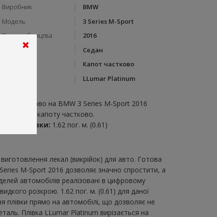
Виробник
BMW
Модель
3 Series M-Sport
Рік виробництва
2016
Тип кузову
Седан
Категорія
Капот частково
Бренд
LLumar Platinum
пис:
апот частково на BMW 3 Series M-Sport 2016
икрійка для капоту частково.
итрата плівки:
1.62 пог. м. (0.61)
виготовлення лекал (викрійок) для авто. Готова
Series M-Sport 2016 дозволяє значно спростити, а
делей автомобілів реалізовані в цифровому
дкого розкрою. 1.62 пог. м. (0.61) для даної
ня плівки прямо на автомобілі, що дозволяє не
таль. Плівка LLumar Platinum вирізається на