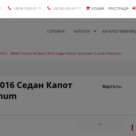
11
+38 067-932-81-11
+38 063-932-81-11
КОШИК
РЕЄСТРАЦІЯ
ГОЛОВНА
КАТАЛОГ
КАТАЛОГ ВИКРІЙК
016
BMW 3 Series M-Sport 2016 Седан Капот частково LLumar Platinum
2016 Седан Капот
Вартість:
inum