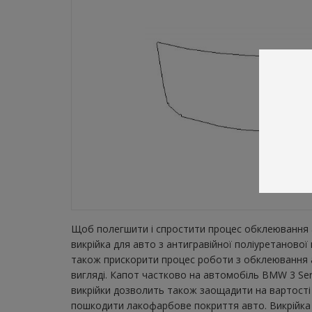
Щоб полегшити і спростити процес обклеювання а
викрійка для авто з антигравійної поліуретаново
також прискорити процес роботи з обклеювання а
вигляді. Капот частково на автомобіль BMW 3 Seri
викрійки дозволить також заощадити на вартості 
пошкодити лакофарбове покриття авто. Викрійка зн