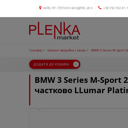
КИЇВ, ПР. СТЕПАНА БАНДЕРИ, 28 А
+38 050-932-81-
Головна
Каталог викрійки і лекал
BMW 3 Series M-Sport 2
ДОДАТИ ДО КОШИКА
BMW 3 Series M-Sport 
частково LLumar Plat