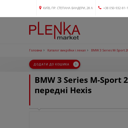
КИЇВ, ПР. СТЕПАНА БАНДЕРИ, 28 А
+38 050-932-81-
Головна
Каталог викрійки і лекал
BMW 3 Series M-Sport 2
ДОДАТИ ДО КОШИКА
BMW 3 Series M-Sport 
передні Hexis