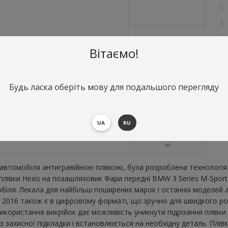
Вітаємо!
Будь ласка оберіть мову для подальшого перегляду
О
Ф
В
UA
RU
втомобіля антигравійною плівкою, була розроблена технологія 
 плівки Hexis на позашляховик Фари передні BMW 3 Series M-Spor
ля. Лекала для найбільш поширених марок і останніх моделей а
2016 також є в цифровому форматі, що зручно для швидкого розкро
икористання викрійок дає можливість уникнути підрізання плівк
 захисної підкладки і встановлюється на необхідну деталь. Плівк