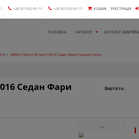
11
+38 067-932-81-11
+38 063-932-81-11
КОШИК
РЕЄСТРАЦІЯ
ГОЛОВНА
КАТАЛОГ
КАТАЛОГ ВИКРІЙК
016
BMW 3 Series M-Sport 2016 Седан Фари передні Hexis
2016 Седан Фари
Вартість: