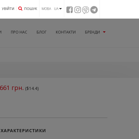
УВIЙТИ
ПОШУК
МОВА UA
И
ПРО НАС
БЛОГ
КОНТАКТИ
БРЕНДИ
661
грн.
($14.4)
ХАРАКТЕРИСТИКИ