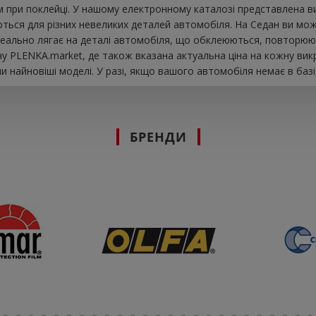
при поклейці. У нашому електронному каталозі представлена ​​в
ються для різних невеликих деталей автомобіля. На Седан ви може
s ідеально лягає на деталі автомобіля, що обклеюються, повторююч
у PLENKA.market, де також вказана актуальна ціна на кожну вик
 найновіші моделі. У разі, якщо вашого автомобіля немає в базі
БРЕНДИ