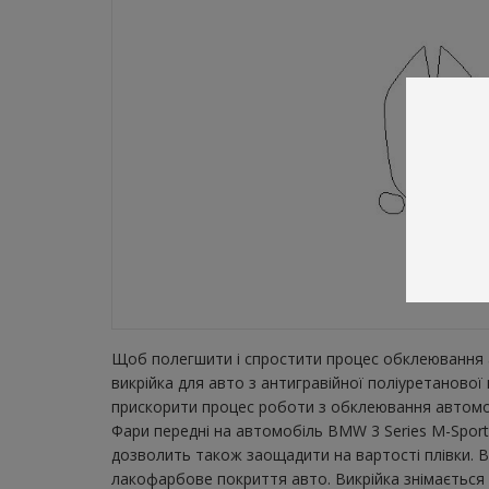
Щоб полегшити і спростити процес обклеювання а
викрійка для авто з антигравійної поліуретанової
прискорити процес роботи з обклеювання автомобі
Фари передні на автомобіль BMW 3 Series M-Sport 
дозволить також заощадити на вартості плівки. В
лакофарбове покриття авто. Викрійка знімається з