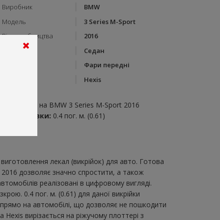
Виробник
BMW
Модель
3 Series M-Sport
Рік виробництва
2016
Тип кузову
Седан
Категорія
Фари передні
Бренд
Hexis
пис:
ари передні на BMW 3 Series M-Sport 2016
итрата плівки:
0.4 пог. м. (0.61)
виготовлення лекал (викрійок) для авто. Готова
t 2016 дозволяє значно спростити, а також
втомобілів реалізовані в цифровому вигляді.
ю. 0.4 пог. м. (0.61) для даної викрійки
и прямо на автомобілі, що дозволяє не пошкодити
а Hexis вирізається на ріжучому плоттері з