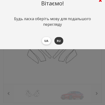
515
грн.
Вартість:
($11.2)
Вітаємо!
Будь ласка оберіть мову для подальшого
перегляду
UA
RU