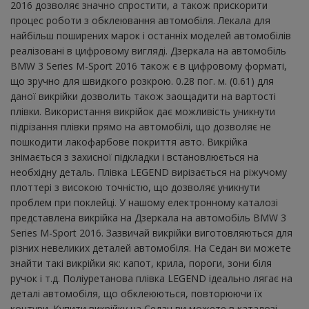
2016 дозволяє значно спростити, а також прискорити
процес роботи з обклеювання автомобіля. Лекала для
найбільш поширених марок і останніх моделей автомобілів
реалізовані в цифровому вигляді. Дзеркала на автомобіль
BMW 3 Series M-Sport 2016 також є в цифровому форматі,
що зручно для швидкого розкрою. 0.28 пог. м. (0.61) для
даної викрійки дозволить також заощадити на вартості
плівки. Використання викрійок дає можливість уникнути
підрізання плівки прямо на автомобілі, що дозволяє не
пошкодити лакофарбове покриття авто. Викрійка
знімається з захисної підкладки і встановлюється на
необхідну деталь. Плівка LEGEND вирізається на ріжучому
плоттері з високою точністю, що дозволяє уникнути
проблем при поклейці. У нашому електронному каталозі
представлена ​​викрійка на Дзеркала на автомобіль BMW 3
Series M-Sport 2016. Зазвичай викрійки виготовляються для
різних невеликих деталей автомобіля. На Седан ви можете
знайти такі викрійки як: капот, крила, пороги, зони біля
ручок і т.д. Поліуретанова плівка LEGEND ідеально лягає на
деталі автомобіля, що обклеюються, повторюючи їх
контури. Купити викрійку на Седан ви можете в каталозі