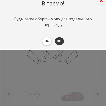
595
грн.
Вартість:
($12.96)
Вітаємо!
Будь ласка оберіть мову для подальшого
перегляду
UA
RU