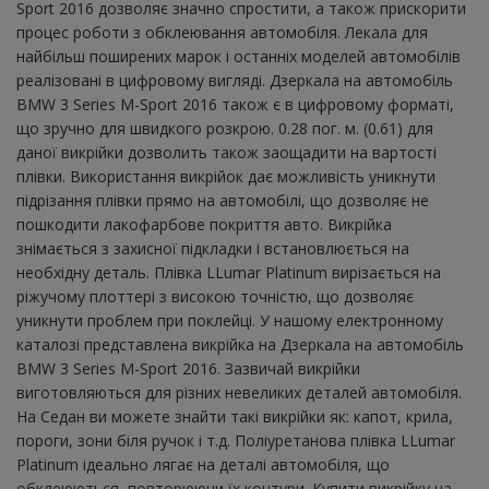
Sport 2016 дозволяє значно спростити, а також прискорити
процес роботи з обклеювання автомобіля. Лекала для
найбільш поширених марок і останніх моделей автомобілів
реалізовані в цифровому вигляді. Дзеркала на автомобіль
BMW 3 Series M-Sport 2016 також є в цифровому форматі,
що зручно для швидкого розкрою. 0.28 пог. м. (0.61) для
даної викрійки дозволить також заощадити на вартості
плівки. Використання викрійок дає можливість уникнути
підрізання плівки прямо на автомобілі, що дозволяє не
пошкодити лакофарбове покриття авто. Викрійка
знімається з захисної підкладки і встановлюється на
необхідну деталь. Плівка LLumar Platinum вирізається на
ріжучому плоттері з високою точністю, що дозволяє
уникнути проблем при поклейці. У нашому електронному
каталозі представлена ​​викрійка на Дзеркала на автомобіль
BMW 3 Series M-Sport 2016. Зазвичай викрійки
виготовляються для різних невеликих деталей автомобіля.
На Седан ви можете знайти такі викрійки як: капот, крила,
пороги, зони біля ручок і т.д. Поліуретанова плівка LLumar
Platinum ідеально лягає на деталі автомобіля, що
обклеюються, повторюючи їх контури. Купити викрійку на