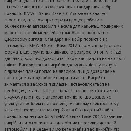
викрійка для авто з антигравійної поліуретанової плівки
LLumar Platinum на позашляховик Стандартний набір
повністю BMW 4 Series Base 2017 дозволяє значно
спростити, а також прискорити процес роботи з
обклеювання автомобіля. Лекала для найбільш поширених
марок і останніх моделей автомобілів реалізовані в
цифровому вигляді. Стандартний набір повністю на
автомобіль BMW 4 Series Base 2017 також є в цифровому
форматі, що зручно для швидкого розкрою. 0 пог. м. (1.22)
для даної викрійки дозволить також заощадити на вартості
плівки. Використання викрійок дає можливість уникнути
підрізання плівки прямо на автомобілі, що дозволяє не
пошкодити лакофарбове покриття авто. Викрійка
знімається з захисної підкладки і встановлюється на
необхідну деталь. Плівка LLumar Platinum вирізається на
ріжучому плоттері з високою точністю, що дозволяє
уникнути проблем при поклейці. У нашому електронному
каталозі представлена ​​викрійка на Стандартний набір
повністю на автомобіль BMW 4 Series Base 2017. Зазвичай
викрійки виготовляються для різних невеликих деталей
автомобіля. На Седан ви можете знайти такі викрійки як: