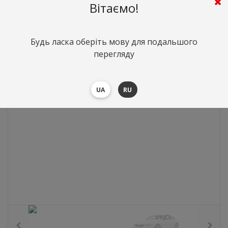
Вітаємо!
0
грн.
Вартість:
($0)
Будь ласка оберіть мову для подальшого
перегляду
UA
RU