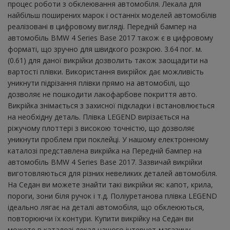
процес роботи з обклеювання автомобіля. Лекала для
найбільш поширених марок і останніх моделей автомобілів
реалізовані в цифровому вигляді. Передній бампер на
автомобіль BMW 4 Series Base 2017 також є в цифровому
форматі, що зручно для швидкого розкрою. 3.64 пог. м.
(0.61) для даної викрійки дозволить також заощадити на
вартості плівки. Використання викрійок дає можливість
уникнути підрізання плівки прямо на автомобілі, що
дозволяє не пошкодити лакофарбове покриття авто.
Викрійка знімається з захисної підкладки і встановлюється
на необхідну деталь. Плівка LEGEND вирізається на
ріжучому плоттері з високою точністю, що дозволяє
уникнути проблем при поклейці. У нашому електронному
каталозі представлена ​​викрійка на Передній бампер на
автомобіль BMW 4 Series Base 2017. Зазвичай викрійки
виготовляються для різних невеликих деталей автомобіля.
На Седан ви можете знайти такі викрійки як: капот, крила,
пороги, зони біля ручок і т.д. Поліуретанова плівка LEGEND
ідеально лягає на деталі автомобіля, що обклеюються,
повторюючи їх контури. Купити викрійку на Седан ви
можете в каталозі лекал нашого інтернет-магазину