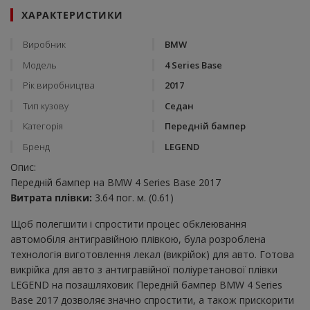
ХАРАКТЕРИСТИКИ
Виробник
BMW
Модель
4 Series Base
Рік виробництва
2017
Тип кузову
Седан
Категорія
Передній бампер
Бренд
LEGEND
Опис:
Передній бампер на BMW 4 Series Base 2017
Витрата плівки:
3.64 пог. м. (0.61)
Щоб полегшити і спростити процес обклеювання
автомобіля антигравійною плівкою, була розроблена
технологія виготовлення лекал (викрійок) для авто. Готова
викрійка для авто з антигравійної поліуретанової плівки
LEGEND на позашляховик Передній бампер BMW 4 Series
Base 2017 дозволяє значно спростити, а також прискорити