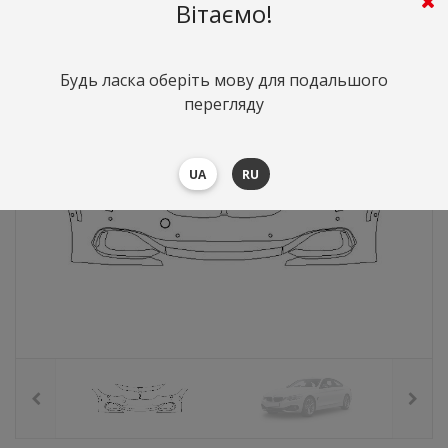
6682
грн.
Вартість:
($145.6)
Вітаємо!
Будь ласка оберіть мову для подальшого
перегляду
UA
RU