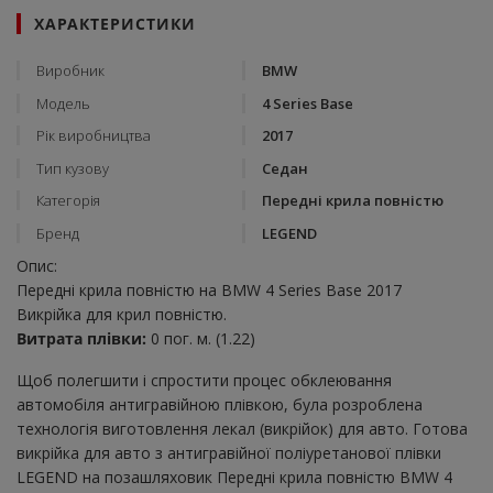
ХАРАКТЕРИСТИКИ
Виробник
BMW
Модель
4 Series Base
Рік виробництва
2017
Тип кузову
Седан
Категорія
Передні крила повністю
Бренд
LEGEND
Опис:
Передні крила повністю на BMW 4 Series Base 2017
Викрійка для крил повністю.
Витрата плівки:
0 пог. м. (1.22)
Щоб полегшити і спростити процес обклеювання
автомобіля антигравійною плівкою, була розроблена
технологія виготовлення лекал (викрійок) для авто. Готова
викрійка для авто з антигравійної поліуретанової плівки
LEGEND на позашляховик Передні крила повністю BMW 4