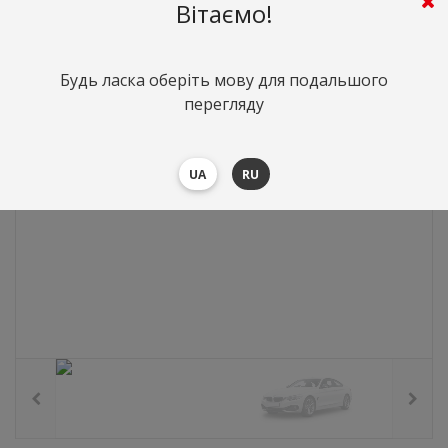
0
грн.
Вартість:
($0)
Вітаємо!
Будь ласка оберіть мову для подальшого
перегляду
UA
RU