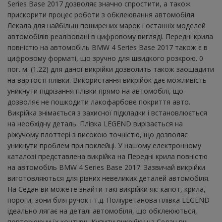
Series Base 2017 дозволяє значно спростити, а також
прискорити процес роботи з обклеювання автомобіля.
Лекала для найбільш поширених марок і останніх моделей
автомобілів реалізовані в цифровому вигляді. Передні крила
повністю на автомобіль BMW 4 Series Base 2017 також є в
цифровому форматі, що зручно для швидкого розкрою. 0
пог. м. (1.22) для даної викрійки дозволить також заощадити
на вартості плівки. Використання викрійок дає можливість
уникнути підрізання плівки прямо на автомобілі, що
дозволяє не пошкодити лакофарбове покриття авто.
Викрійка знімається з захисної підкладки і встановлюється
на необхідну деталь. Плівка LEGEND вирізається на
ріжучому плоттері з високою точністю, що дозволяє
уникнути проблем при поклейці. У нашому електронному
каталозі представлена ​​викрійка на Передні крила повністю
на автомобіль BMW 4 Series Base 2017. Зазвичай викрійки
виготовляються для різних невеликих деталей автомобіля.
На Седан ви можете знайти такі викрійки як: капот, крила,
пороги, зони біля ручок і т.д. Поліуретанова плівка LEGEND
ідеально лягає на деталі автомобіля, що обклеюються,
повторюючи їх контури. Купити викрійку на Седан ви