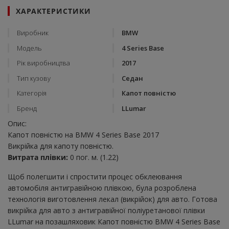
ХАРАКТЕРИСТИКИ
Виробник
BMW
Модель
4 Series Base
Рік виробництва
2017
Тип кузову
Седан
Категорія
Капот повністю
Бренд
LLumar
Опис:
Капот повністю на BMW 4 Series Base 2017
Викрійка для капоту повністю.
Витрата плівки:
0 пог. м. (1.22)
Щоб полегшити і спростити процес обклеювання
автомобіля антигравійною плівкою, була розроблена
технологія виготовлення лекал (викрійок) для авто. Готова
викрійка для авто з антигравійної поліуретанової плівки
LLumar на позашляховик Капот повністю BMW 4 Series Base