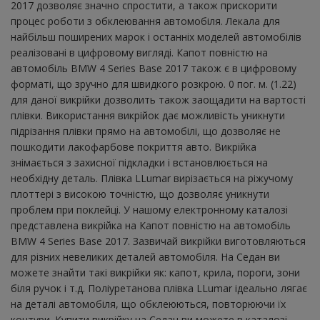
2017 дозволяє значно спростити, а також прискорити
процес роботи з обклеювання автомобіля. Лекала для
найбільш поширених марок і останніх моделей автомобілів
реалізовані в цифровому вигляді. Капот повністю на
автомобіль BMW 4 Series Base 2017 також є в цифровому
форматі, що зручно для швидкого розкрою. 0 пог. м. (1.22)
для даної викрійки дозволить також заощадити на вартості
плівки. Використання викрійок дає можливість уникнути
підрізання плівки прямо на автомобілі, що дозволяє не
пошкодити лакофарбове покриття авто. Викрійка
знімається з захисної підкладки і встановлюється на
необхідну деталь. Плівка LLumar вирізається на ріжучому
плоттері з високою точністю, що дозволяє уникнути
проблем при поклейці. У нашому електронному каталозі
представлена ​​викрійка на Капот повністю на автомобіль
BMW 4 Series Base 2017. Зазвичай викрійки виготовляються
для різних невеликих деталей автомобіля. На Седан ви
можете знайти такі викрійки як: капот, крила, пороги, зони
біля ручок і т.д. Поліуретанова плівка LLumar ідеально лягає
на деталі автомобіля, що обклеюються, повторюючи їх
контури. Купити викрійку на Седан ви можете в каталозі