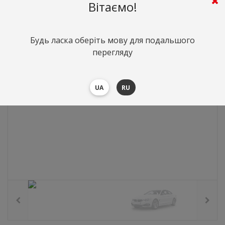
0
грн.
Вартість:
($0)
Вітаємо!
Будь ласка оберіть мову для подальшого
перегляду
UA
RU