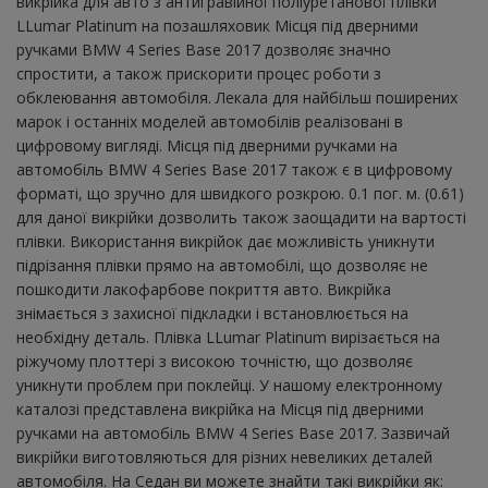
викрійка для авто з антигравійної поліуретанової плівки
LLumar Platinum на позашляховик Місця під дверними
ручками BMW 4 Series Base 2017 дозволяє значно
спростити, а також прискорити процес роботи з
обклеювання автомобіля. Лекала для найбільш поширених
марок і останніх моделей автомобілів реалізовані в
цифровому вигляді. Місця під дверними ручками на
автомобіль BMW 4 Series Base 2017 також є в цифровому
форматі, що зручно для швидкого розкрою. 0.1 пог. м. (0.61)
для даної викрійки дозволить також заощадити на вартості
плівки. Використання викрійок дає можливість уникнути
підрізання плівки прямо на автомобілі, що дозволяє не
пошкодити лакофарбове покриття авто. Викрійка
знімається з захисної підкладки і встановлюється на
необхідну деталь. Плівка LLumar Platinum вирізається на
ріжучому плоттері з високою точністю, що дозволяє
уникнути проблем при поклейці. У нашому електронному
каталозі представлена ​​викрійка на Місця під дверними
ручками на автомобіль BMW 4 Series Base 2017. Зазвичай
викрійки виготовляються для різних невеликих деталей
автомобіля. На Седан ви можете знайти такі викрійки як: