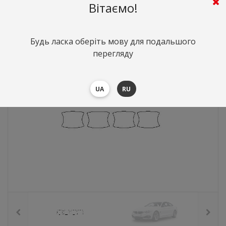
Вітаємо!
213
грн.
Вартість:
($4.63)
Будь ласка оберіть мову для подальшого
перегляду
UA
RU