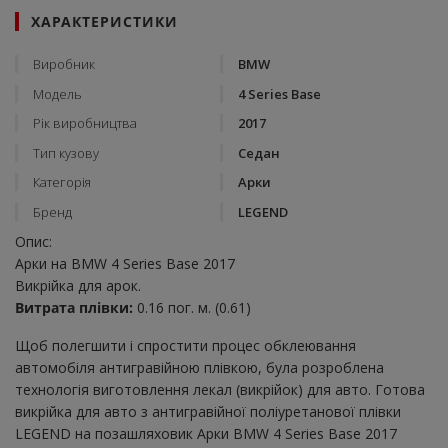
ХАРАКТЕРИСТИКИ
Виробник
BMW
Модель
4 Series Base
Рік виробництва
2017
Тип кузову
Седан
Категорія
Арки
Бренд
LEGEND
Опис:
Арки на BMW 4 Series Base 2017
Викрійка для арок.
Витрата плівки:
0.16 пог. м. (0.61)
Щоб полегшити і спростити процес обклеювання
автомобіля антигравійною плівкою, була розроблена
технологія виготовлення лекал (викрійок) для авто. Готова
викрійка для авто з антигравійної поліуретанової плівки
LEGEND на позашляховик Арки BMW 4 Series Base 2017