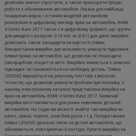
дозволяє значно спростити, а також прискорити процес
роботи з обклеювання автомобіля. Лекала для найбільш
поширених марок і останніх моделей автомобілів
реалізовані в цифровому вигляді. Арки на автомобіль BMW
4 Series Base 2017 також є в цифровому форматі, що зручно
для швидкого розкрою. 0.16 пог. м. (0.61) для даної викрійки
дозволить також заощадити на вартості плівки.
Використання викрійок дає можливість уникнути підрізання
плівки прямо на автомобілі, що дозволяє не пошкодити
лакофарбове покриття авто. Викрійка знімається з захисної
підкладки і встановлюється на необхідну деталь. Плівка
LEGEND вирізається на ріжучому плоттері з високою
точністю, що дозволяє уникнути проблем при поклейці. У
нашому електронному каталозі представлена ​​викрійка на
Арки на автомобіль BMW 4 Series Base 2017. Зазвичай
викрійки виготовляються для різних невеликих деталей
автомобіля. На Седан ви можете знайти такі викрійки як:
капот, крила, пороги, зони біля ручок і т.д. Поліуретанова
плівка LEGEND ідеально лягає на деталі автомобіля, що
обклеюються, повторюючи їх контури. Купити викрійку на
Седан ви можете в каталозі лекал нашого інтернет-