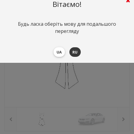
294
грн.
Вартість:
($6.4)
Вітаємо!
Будь ласка оберіть мову для подальшого
перегляду
UA
RU