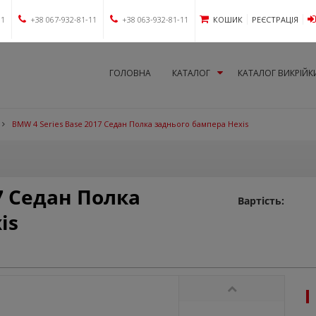
11
+38 067-932-81-11
+38 063-932-81-11
КОШИК
РЕЄСТРАЦІЯ
ГОЛОВНА
КАТАЛОГ
КАТАЛОГ ВИКРІЙК
BMW 4 Series Base 2017 Седан Полка заднього бампера Hexis
7 Седан Полка
Вартість:
is