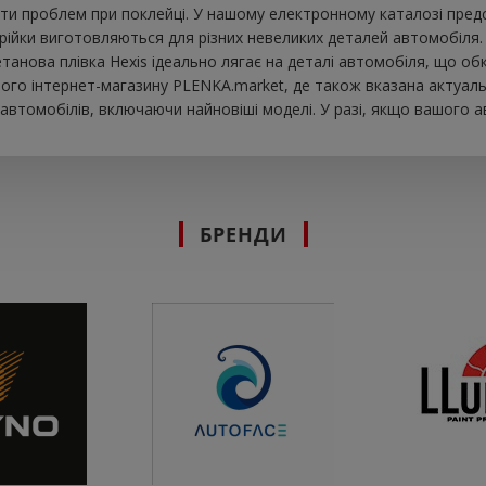
ти проблем при поклейці. У нашому електронному каталозі предс
рійки виготовляються для різних невеликих деталей автомобіля. 
іуретанова плівка Hexis ідеально лягає на деталі автомобіля, що 
шого інтернет-магазину PLENKA.market, де також вказана актуальн
втомобілів, включаючи найновіші моделі. У разі, якщо вашого а
БРЕНДИ