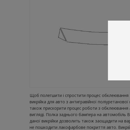
Щоб полегшити і спростити процес обклеювання а
викрійка для авто з антигравійної поліуретаново
також прискорити процес роботи з обклеювання а
вигляді. Полка заднього бампера на автомобіль B
даної викрійки дозволить також заощадити на вар
не пошкодити лакофарбове покриття авто. Викрійка