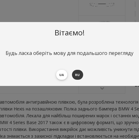
Вітаємо!
Будь ласка оберіть мову для подальшого перегляду
О
П
UA
RU
В
В
втомобіля антигравійною плівкою, була розроблена технологія 
ї плівки Hexis на позашляховик Полка заднього бампера BMW 4 Se
втомобіля. Лекала для найбільш поширених марок і останніх мо
MW 4 Series Base 2017 також є в цифровому форматі, що зручно дл
тості плівки. Використання викрійок дає можливість уникнути пі
 знімається з захисної підкладки і встановлюється на необхідну