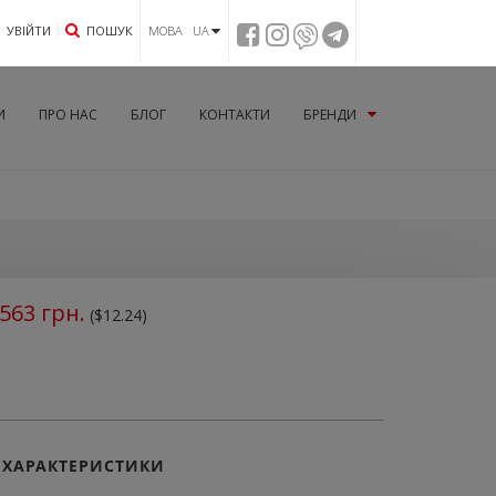
УВIЙТИ
ПОШУК
МОВА UA
И
ПРО НАС
БЛОГ
КОНТАКТИ
БРЕНДИ
563
грн.
($12.24)
ХАРАКТЕРИСТИКИ