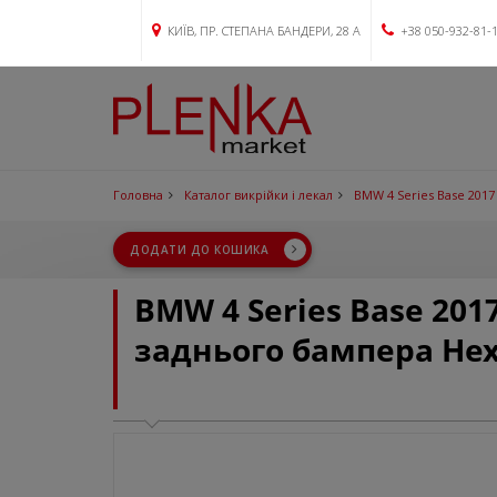
КИЇВ, ПР. СТЕПАНА БАНДЕРИ, 28 А
+38 050-932-81-
Головна
Каталог викрійки і лекал
BMW 4 Series Base 2017
ДОДАТИ ДО КОШИКА
BMW 4 Series Base 201
заднього бампера Hex