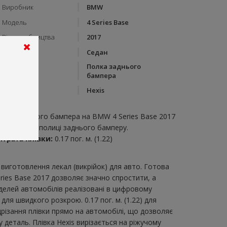
Виробник
BMW
Модель
4 Series Base
Рік виробництва
2017
Тип кузову
Седан
Полка заднього
Категорія
бампера
Бренд
Hexis
пис:
олка заднього бампера на BMW 4 Series Base 2017
икрійка для полиці заднього бамперу.
итрата плівки:
0.17 пог. м. (1.22)
виготовлення лекал (викрійок) для авто. Готова
ries Base 2017 дозволяє значно спростити, а
делей автомобілів реалізовані в цифровому
я швидкого розкрою. 0.17 пог. м. (1.22) для
дрізання плівки прямо на автомобілі, що дозволяє
 деталь. Плівка Hexis вирізається на ріжучому