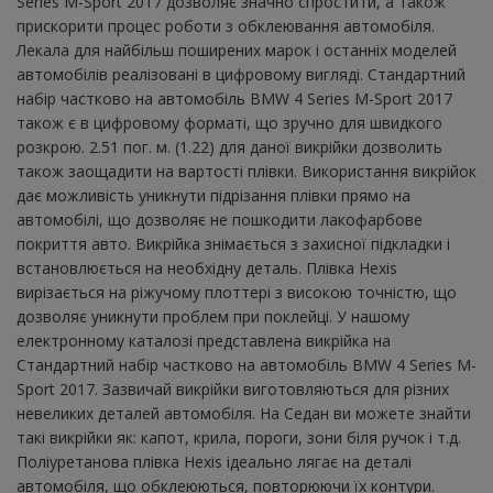
Series M-Sport 2017 дозволяє значно спростити, а також
прискорити процес роботи з обклеювання автомобіля.
Лекала для найбільш поширених марок і останніх моделей
автомобілів реалізовані в цифровому вигляді. Стандартний
набір частково на автомобіль BMW 4 Series M-Sport 2017
також є в цифровому форматі, що зручно для швидкого
розкрою. 2.51 пог. м. (1.22) для даної викрійки дозволить
також заощадити на вартості плівки. Використання викрійок
дає можливість уникнути підрізання плівки прямо на
автомобілі, що дозволяє не пошкодити лакофарбове
покриття авто. Викрійка знімається з захисної підкладки і
встановлюється на необхідну деталь. Плівка Hexis
вирізається на ріжучому плоттері з високою точністю, що
дозволяє уникнути проблем при поклейці. У нашому
електронному каталозі представлена ​​викрійка на
Стандартний набір частково на автомобіль BMW 4 Series M-
Sport 2017. Зазвичай викрійки виготовляються для різних
невеликих деталей автомобіля. На Седан ви можете знайти
такі викрійки як: капот, крила, пороги, зони біля ручок і т.д.
Поліуретанова плівка Hexis ідеально лягає на деталі
автомобіля, що обклеюються, повторюючи їх контури.