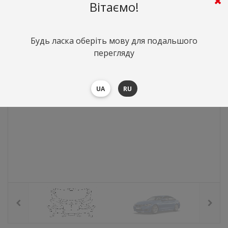
8293
грн.
Вартість:
($180.72)
Вітаємо!
Будь ласка оберіть мову для подальшого
перегляду
UA
RU