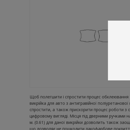
Щоб полегшити і спростити процес обклеювання а
викрійка для авто з антигравійної поліуретаново
спростити, а також прискорити процес роботи з о
цифровому вигляді. Місця під дверними ручками н
м. (0.61) для даної викрійки дозволить також зао
що дозволяє не пошкодити лакофарбове покриття а