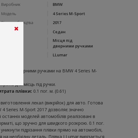
Виробник
BMW
Модель
4 Series M-Sport
Рік виробництва
2017
Тип кузову
Седан
Місця під
Категорія
дверними ручками
Бренд
LLumar
пис:
ісця під дверними ручками на BMW 4 Series M-
port 2017
крійка для місць під ручки.
итрата плівки:
0.1 пог. м. (0.61)
виготовлення лекал (викрійок) для авто. Готова
 4 Series M-Sport 2017 дозволяє значно
 останніх моделей автомобілів реалізовані в
рматі, що зручно для швидкого розкрою. 0.1 пог.
уникнути підрізання плівки прямо на автомобілі,
 на необхідну деталь. Плівка LLumar вирізається