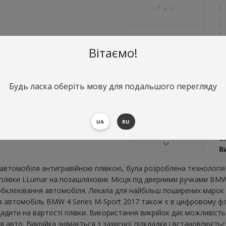
Вітаємо!
Будь ласка оберіть мову для подальшого перегляду
О
М
UA
RU
S
Ви
В
втомобіля антигравійною плівкою, була розроблена технологія 
ї плівки LLumar на позашляховик Місця під дверними ручками BMW
бклеювання автомобіля. Лекала для найбільш поширених марок і
а автомобіль BMW 4 Series M-Sport 2017 також є в цифровому фо
щадити на вартості плівки. Використання викрійок дає можливість 
вто. Викрійка знімається з захисної підкладки і встановлюється