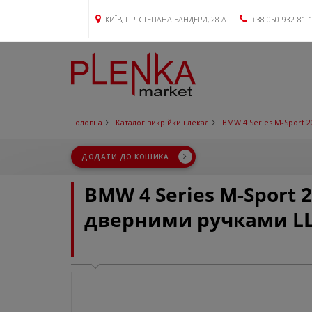
КИЇВ, ПР. СТЕПАНА БАНДЕРИ, 28 А
+38 050-932-81-
Головна
Каталог викрійки і лекал
BMW 4 Series M-Sport 2
ДОДАТИ ДО КОШИКА
BMW 4 Series M-Sport 
дверними ручками L