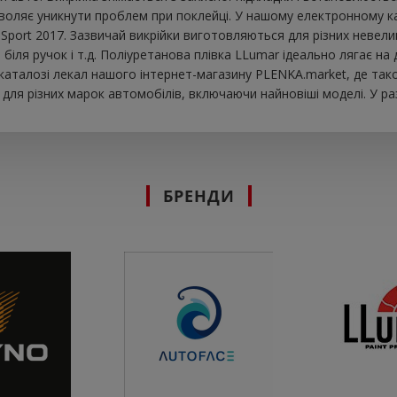
оляє уникнути проблем при поклейці. У нашому електронному ката
Sport 2017. Зазвичай викрійки виготовляються для різних невел
они біля ручок і т.д. Поліуретанова плівка LLumar ідеально лягає
 каталозі лекал нашого інтернет-магазину PLENKA.market, де так
ля різних марок автомобілів, включаючи найновіші моделі. У раз
БРЕНДИ