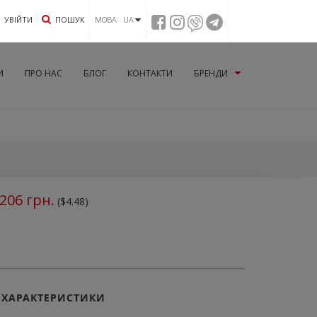
УВIЙТИ
ПОШУК
МОВА UA
И
ПРО НАС
БЛОГ
КОНТАКТИ
БРЕНДИ
206
грн.
($4.48)
ХАРАКТЕРИСТИКИ