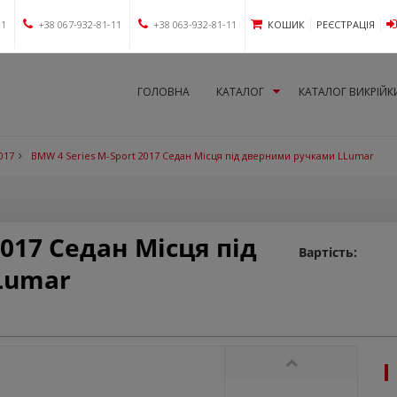
11
+38 067-932-81-11
+38 063-932-81-11
КОШИК
РЕЄСТРАЦІЯ
ГОЛОВНА
КАТАЛОГ
КАТАЛОГ ВИКРІЙК
017
BMW 4 Series M-Sport 2017 Седан Місця під дверними ручками LLumar
2017 Седан Місця під
Вартість:
Lumar