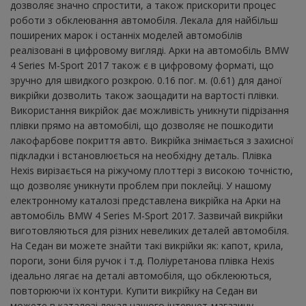
дозволяє значно спростити, а також прискорити процес
роботи з обклеювання автомобіля. Лекала для найбільш
поширених марок і останніх моделей автомобілів
реалізовані в цифровому вигляді. Арки на автомобіль BMW
4 Series M-Sport 2017 також є в цифровому форматі, що
зручно для швидкого розкрою. 0.16 пог. м. (0.61) для даної
викрійки дозволить також заощадити на вартості плівки.
Використання викрійок дає можливість уникнути підрізання
плівки прямо на автомобілі, що дозволяє не пошкодити
лакофарбове покриття авто. Викрійка знімається з захисної
підкладки і встановлюється на необхідну деталь. Плівка
Hexis вирізається на ріжучому плоттері з високою точністю,
що дозволяє уникнути проблем при поклейці. У нашому
електронному каталозі представлена ​​викрійка на Арки на
автомобіль BMW 4 Series M-Sport 2017. Зазвичай викрійки
виготовляються для різних невеликих деталей автомобіля.
На Седан ви можете знайти такі викрійки як: капот, крила,
пороги, зони біля ручок і т.д. Поліуретанова плівка Hexis
ідеально лягає на деталі автомобіля, що обклеюються,
повторюючи їх контури. Купити викрійку на Седан ви
можете в каталозі лекал нашого інтернет-магазину