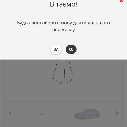
265
грн.
Вартість:
($5.76)
Вітаємо!
Будь ласка оберіть мову для подальшого
перегляду
UA
RU