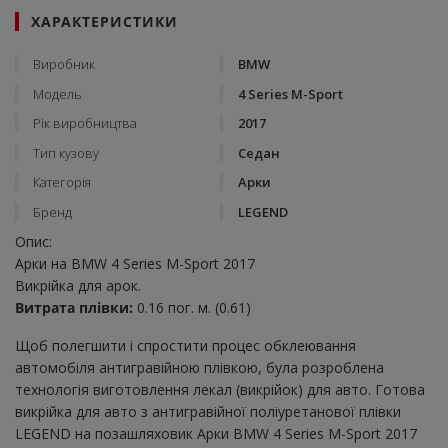
ХАРАКТЕРИСТИКИ
Виробник
BMW
Модель
4 Series M-Sport
Рік виробництва
2017
Тип кузову
Седан
Категорія
Арки
Бренд
LEGEND
Опис:
Арки на BMW 4 Series M-Sport 2017
Викрійка для арок.
Витрата плівки:
0.16 пог. м. (0.61)
Щоб полегшити і спростити процес обклеювання
автомобіля антигравійною плівкою, була розроблена
технологія виготовлення лекал (викрійок) для авто. Готова
викрійка для авто з антигравійної поліуретанової плівки
LEGEND на позашляховик Арки BMW 4 Series M-Sport 2017