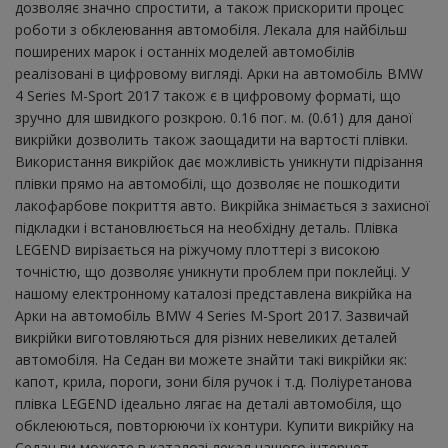
дозволяє значно спростити, а також прискорити процес
роботи з обклеювання автомобіля. Лекала для найбільш
поширених марок і останніх моделей автомобілів
реалізовані в цифровому вигляді. Арки на автомобіль BMW
4 Series M-Sport 2017 також є в цифровому форматі, що
зручно для швидкого розкрою. 0.16 пог. м. (0.61) для даної
викрійки дозволить також заощадити на вартості плівки.
Використання викрійок дає можливість уникнути підрізання
плівки прямо на автомобілі, що дозволяє не пошкодити
лакофарбове покриття авто. Викрійка знімається з захисної
підкладки і встановлюється на необхідну деталь. Плівка
LEGEND вирізається на ріжучому плоттері з високою
точністю, що дозволяє уникнути проблем при поклейці. У
нашому електронному каталозі представлена ​​викрійка на
Арки на автомобіль BMW 4 Series M-Sport 2017. Зазвичай
викрійки виготовляються для різних невеликих деталей
автомобіля. На Седан ви можете знайти такі викрійки як:
капот, крила, пороги, зони біля ручок і т.д. Поліуретанова
плівка LEGEND ідеально лягає на деталі автомобіля, що
обклеюються, повторюючи їх контури. Купити викрійку на
Седан ви можете в каталозі лекал нашого інтернет-