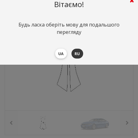
294
грн.
Вартість:
($6.4)
Вітаємо!
Будь ласка оберіть мову для подальшого
перегляду
UA
RU