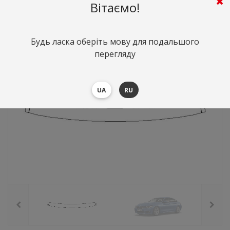
659
грн.
Вартість:
($14.35)
Вітаємо!
Будь ласка оберіть мову для подальшого
перегляду
UA
RU