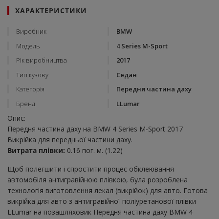
ХАРАКТЕРИСТИКИ
Виробник
BMW
Модель
4 Series M-Sport
Рік виробництва
2017
Тип кузову
Седан
Категорія
Передня частина даху
Бренд
LLumar
Опис:
Передня частина даху на BMW 4 Series M-Sport 2017
Викрійка для передньої частини даху.
Витрата плівки:
0.16 пог. м. (1.22)
Щоб полегшити і спростити процес обклеювання
автомобіля антигравійною плівкою, була розроблена
технологія виготовлення лекал (викрійок) для авто. Готова
викрійка для авто з антигравійної поліуретанової плівки
LLumar на позашляховик Передня частина даху BMW 4