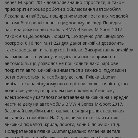
Series M-Sport 2017 дозволяє значно спростити, а також
прискорити процес роботи з обклеювання автомобіля.
Лекала для найбільш поширених марок і останніх моделей
автомобілів реалізовані в цифровому вигляді. Передня
частина даху на автомобіль BMW 4 Series M-Sport 2017
також є в цифровому форматі, що зручно для швидкого
розкрою. 0.16 пог. м. (1.22) для даної викрійки дозволить
також заощадити на вартості плівки. Використання викрійок
дає можливість уникнути підрізання плівки прямо на
автомобілі, що дозволяє не пошкодити лакофарбове
покриття авто. Викрійка знімається з захисної підкладки і
встановлюється на необхідну деталь. Плівка LLumar
вирізається на ріжучому плоттері з високою точністю, що
дозволяє уникнути проблем при поклейці. У нашому
електронному каталозі представлена ​​викрійка на Передня
частина даху на автомобіль BMW 4 Series M-Sport 2017.
Зазвичай викрійки виготовляються для різних невеликих
деталей автомобіля. На Седан ви можете знайти такі
викрійки як: капот, крила, пороги, зони біля ручок і т.д.
Поліуретанова плівка LLumar ідеально лягає на деталі
автомобіля, що обклеюються, повторюючи їх контури.