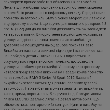
прискорити процес роботи з обклеювання автомобіля.
Лекала для найбільш поширених марок і останніх моделей
автомобілів реалізовані в цифровому вигляді. Передні крила
повністю на автомобіль BMW 5 Series M-Sport 2017 також є
в цифровому форматі, що зручно для швидкого розкрою. 1.3
пог. м. (1.22) для даної викрійки дозволить також заощадити
на вартості плівки. Використання викрійок дає можливість
уникнути підрізання плівки прямо на автомобілі, що
дозволяє не пошкодити лакофарбове покриття авто.
Викрійка знімається з захисної підкладки і встановлюється
на необхідну деталь. Плівка LEGEND вирізається на
ріжучому плоттері з високою точністю, що дозволяє
уникнути проблем при поклейці. У нашому електронному
каталозі представлена ​​викрійка на Передні крила повністю
на автомобіль BMW 5 Series M-Sport 2017. Зазвичай
викрійки виготовляються для різних невеликих деталей
автомобіля. На Хетчбек ви можете знайти такі викрійки як:
капот, крила, пороги, зони біля ручок і т.д. Поліуретанова
плівка LEGEND ідеально лягає на деталі автомобіля, що
обклеюються, повторюючи їх контури. Купити викрійку на
Хетчбек ви можете в каталозі лекал нашого інтернет-