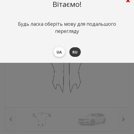
4780
грн.
Вартість:
($104)
Вітаємо!
Будь ласка оберіть мову для подальшого
перегляду
UA
RU