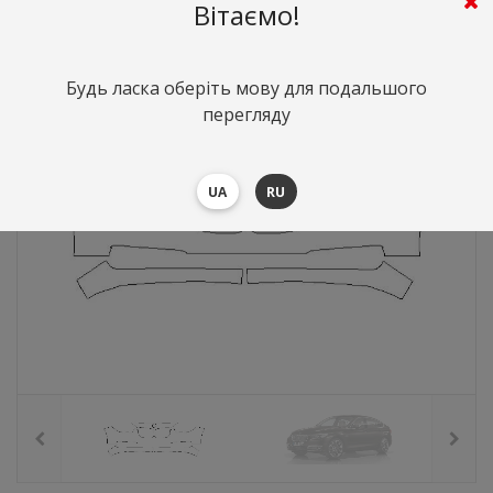
7559
грн.
Вартість:
($164.72)
Вітаємо!
Будь ласка оберіть мову для подальшого
перегляду
UA
RU