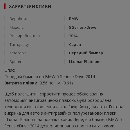
ХАРАКТЕРИСТИКИ
Виробник
BMW
Модель
5 Series xDrive
Рік виробництва
2014
Тип кузову
Седан
Категорія
Передній бампер
Бренд
LLumar Platinum
Опис:
Передній бампер на BMW 5 Series xDrive 2014
Витрата плівки:
3.56 пог. м. (0.61)
Щоб полегшити і спростити процес обклеювання
автомобіля антигравійною плівкою, була розроблена
технологія виготовлення лекал (викрійок) для авто. Готова
викрійка для авто з антигравійної поліуретанової плівки
LLumar Platinum на позашляховик Передній бампер BMW 5
Series xDrive 2014 дозволяє значно спростити, а також