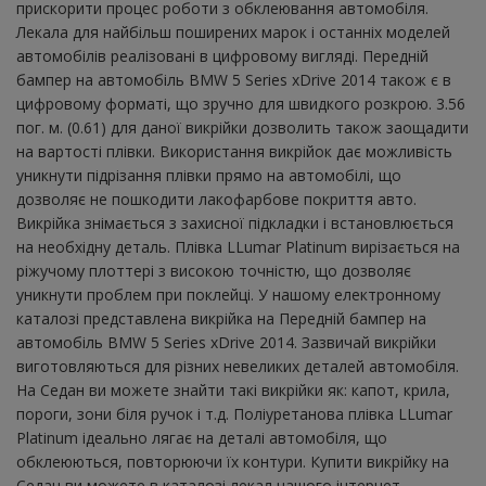
прискорити процес роботи з обклеювання автомобіля.
Лекала для найбільш поширених марок і останніх моделей
автомобілів реалізовані в цифровому вигляді. Передній
бампер на автомобіль BMW 5 Series xDrive 2014 також є в
цифровому форматі, що зручно для швидкого розкрою. 3.56
пог. м. (0.61) для даної викрійки дозволить також заощадити
на вартості плівки. Використання викрійок дає можливість
уникнути підрізання плівки прямо на автомобілі, що
дозволяє не пошкодити лакофарбове покриття авто.
Викрійка знімається з захисної підкладки і встановлюється
на необхідну деталь. Плівка LLumar Platinum вирізається на
ріжучому плоттері з високою точністю, що дозволяє
уникнути проблем при поклейці. У нашому електронному
каталозі представлена ​​викрійка на Передній бампер на
автомобіль BMW 5 Series xDrive 2014. Зазвичай викрійки
виготовляються для різних невеликих деталей автомобіля.
На Седан ви можете знайти такі викрійки як: капот, крила,
пороги, зони біля ручок і т.д. Поліуретанова плівка LLumar
Platinum ідеально лягає на деталі автомобіля, що
обклеюються, повторюючи їх контури. Купити викрійку на
Седан ви можете в каталозі лекал нашого інтернет-