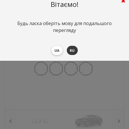
Вітаємо!
255
грн.
Вартість:
($5.55)
Будь ласка оберіть мову для подальшого
перегляду
UA
RU