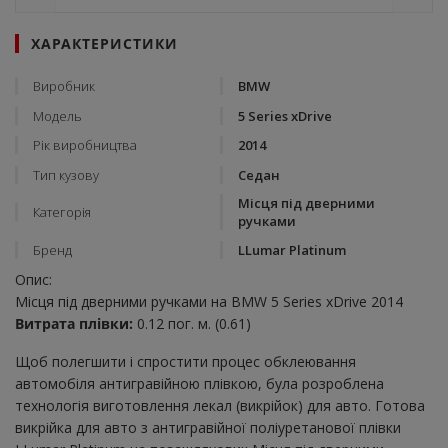
ХАРАКТЕРИСТИКИ
Виробник
BMW
Модель
5 Series xDrive
Рік виробництва
2014
Тип кузову
Седан
Місця під дверними
Категорія
ручками
Бренд
LLumar Platinum
Опис:
Місця під дверними ручками на BMW 5 Series xDrive 2014
Витрата плівки:
0.12 пог. м. (0.61)
Щоб полегшити і спростити процес обклеювання
автомобіля антигравійною плівкою, була розроблена
технологія виготовлення лекал (викрійок) для авто. Готова
викрійка для авто з антигравійної поліуретанової плівки