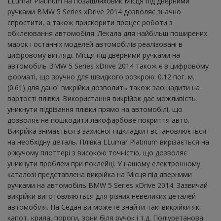
LLumar Platinum на позашляховик Місця під дверними
ручками BMW 5 Series xDrive 2014 дозволяє значно
спростити, а також прискорити процес роботи з
обклеювання автомобіля. Лекала для найбільш поширених
марок і останніх моделей автомобілів реалізовані в
цифровому вигляді. Місця під дверними ручками на
автомобіль BMW 5 Series xDrive 2014 також є в цифровому
форматі, що зручно для швидкого розкрою. 0.12 пог. м.
(0.61) для даної викрійки дозволить також заощадити на
вартості плівки. Використання викрійок дає можливість
уникнути підрізання плівки прямо на автомобілі, що
дозволяє не пошкодити лакофарбове покриття авто.
Викрійка знімається з захисної підкладки і встановлюється
на необхідну деталь. Плівка LLumar Platinum вирізається на
ріжучому плоттері з високою точністю, що дозволяє
уникнути проблем при поклейці. У нашому електронному
каталозі представлена ​​викрійка на Місця під дверними
ручками на автомобіль BMW 5 Series xDrive 2014. Зазвичай
викрійки виготовляються для різних невеликих деталей
автомобіля. На Седан ви можете знайти такі викрійки як:
капот, крила, пороги, зони біля ручок і т.д. Поліуретанова