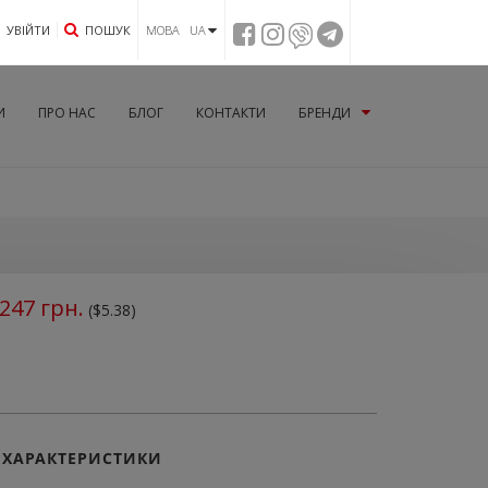
УВIЙТИ
ПОШУК
МОВА UA
И
ПРО НАС
БЛОГ
КОНТАКТИ
БРЕНДИ
247
грн.
($5.38)
ХАРАКТЕРИСТИКИ