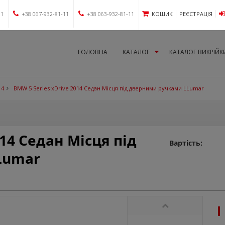
11
+38 067-932-81-11
+38 063-932-81-11
КОШИК
РЕЄСТРАЦІЯ
ГОЛОВНА
КАТАЛОГ
КАТАЛОГ ВИКРІЙК
14
BMW 5 Series xDrive 2014 Седан Місця під дверними ручками LLumar
014 Седан Місця під
Вартість:
Lumar