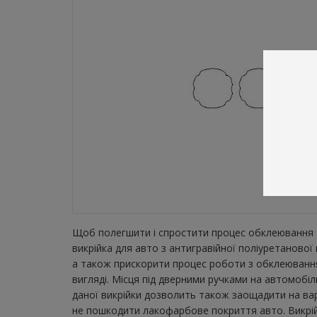
Щоб полегшити і спростити процес обклеювання а
викрійка для авто з антигравійної поліуретаново
а також прискорити процес роботи з обклеювання
вигляді. Місця під дверними ручками на автомобіл
даної викрійки дозволить також заощадити на вар
не пошкодити лакофарбове покриття авто. Викрійк