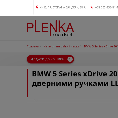
КИЇВ, ПР. СТЕПАНА БАНДЕРИ, 28 А
+38 050-932-81-
Головна
Каталог викрійки і лекал
BMW 5 Series xDrive 20
ДОДАТИ ДО КОШИКА
BMW 5 Series xDrive 2
дверними ручками L