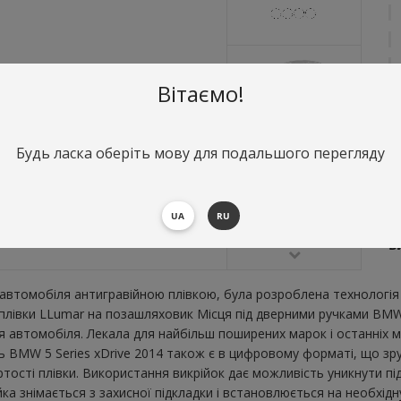
Вітаємо!
Будь ласка оберіть мову для подальшого перегляду
О
М
UA
RU
2
В
втомобіля антигравійною плівкою, була розроблена технологія 
ї плівки LLumar на позашляховик Місця під дверними ручками BMW 
 автомобіля. Лекала для найбільш поширених марок і останніх 
ь BMW 5 Series xDrive 2014 також є в цифровому форматі, що зруч
тості плівки. Використання викрійок дає можливість уникнути пі
а знімається з захисної підкладки і встановлюється на необхідн