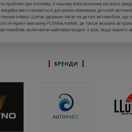
ти проблем при поклейці. У нашому електронному каталозі предст
 викрійки виготовляються для різних невеликих деталей автомобі
іуретанова плівка LLumar ідеально лягає на деталі автомобіля, щ
шого інтернет-магазину PLENKA.market, де також вказана актуальн
втомобілів, включаючи найновіші моделі. У разі, якщо вашого а
БРЕНДИ