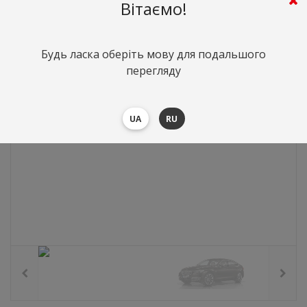
331
грн.
Вартість:
($7.2)
Вітаємо!
Будь ласка оберіть мову для подальшого
перегляду
UA
RU