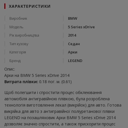
ХАРАКТЕРИСТИКИ
Виробник
BMW
Модель
5 Series xDrive
Рік виробництва
2014
Тип кузову
Седан
Категорія
Арки
Бренд
LEGEND
Опис:
Арки на BMW 5 Series xDrive 2014
Витрата плівки:
0.18 пог. м. (0.61)
Щоб полегшити і спростити процес обклеювання
автомобіля антигравійною плівкою, була розроблена
технологія виготовлення лекал (викрійок) для авто. Готова
викрійка для авто з антигравійної поліуретанової плівки
LEGEND на позашляховик Арки BMW 5 Series xDrive 2014
дозволяє значно спростити, а також прискорити процес