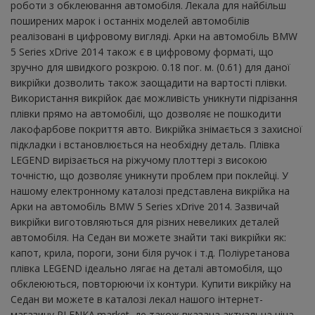
роботи з обклеювання автомобіля. Лекала для найбільш
поширених марок і останніх моделей автомобілів
реалізовані в цифровому вигляді. Арки на автомобіль BMW
5 Series xDrive 2014 також є в цифровому форматі, що
зручно для швидкого розкрою. 0.18 пог. м. (0.61) для даної
викрійки дозволить також заощадити на вартості плівки.
Використання викрійок дає можливість уникнути підрізання
плівки прямо на автомобілі, що дозволяє не пошкодити
лакофарбове покриття авто. Викрійка знімається з захисної
підкладки і встановлюється на необхідну деталь. Плівка
LEGEND вирізається на ріжучому плоттері з високою
точністю, що дозволяє уникнути проблем при поклейці. У
нашому електронному каталозі представлена ​​викрійка на
Арки на автомобіль BMW 5 Series xDrive 2014. Зазвичай
викрійки виготовляються для різних невеликих деталей
автомобіля. На Седан ви можете знайти такі викрійки як:
капот, крила, пороги, зони біля ручок і т.д. Поліуретанова
плівка LEGEND ідеально лягає на деталі автомобіля, що
обклеюються, повторюючи їх контури. Купити викрійку на
Седан ви можете в каталозі лекал нашого інтернет-
магазину PLENKA.market, де також вказана актуальна ціна