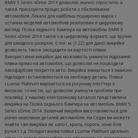
BMW 5 Series xDrive 2014 дозволяє значно спростити, а
також прискорити процес роботи з обклеювання
автомобіля. Лекала для найбільш поширених марок і
останніх моделей автомобілів реалізовані в цифровому
вигляді. Полка заднього бампера на автомобіль BMW 5
Series xDrive 2014 також є в цифровому форматі, що зручно
для швидкого розкрою. 0 пог. м. (1.22) для даної викрійки
дозволить також заощадити на вартості плівки.
Використання викрійок дає можливість уникнути підрізання
плівки прямо на автомобілі, що дозволяє не пошкодити
лакофарбове покриття авто. Викрійка знімається з захисної
підкладки і встановлюється на необхідну деталь. Плівка
LLumar Platinum вирізається на ріжучому плоттері з
високою точністю, що дозволяє уникнути проблем при
поклейці. У нашому електронному каталозі представлена ​​
викрійка на Полка заднього бампера на автомобіль BMW 5
Series xDrive 2014. Зазвичай викрійки виготовляються для
різних невеликих деталей автомобіля. На Седан ви можете
знайти такі викрійки як: капот, крила, пороги, зони біля
ручок і т.д. Поліуретанова плівка LLumar Platinum ідеально
лягає на деталі автомобіля, що обклеюються, повторюючи