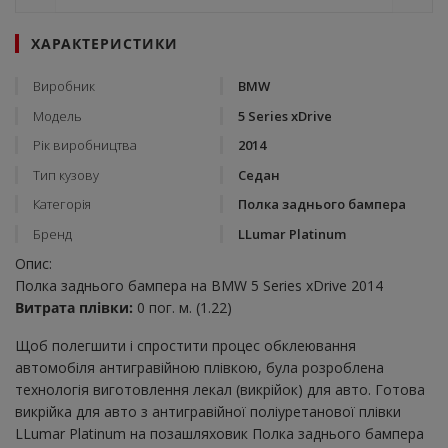
ХАРАКТЕРИСТИКИ
Виробник
BMW
Модель
5 Series xDrive
Рік виробництва
2014
Тип кузову
Седан
Категорія
Полка заднього бампера
Бренд
LLumar Platinum
Опис:
Полка заднього бампера на BMW 5 Series xDrive 2014
Витрата плівки:
0 пог. м. (1.22)
Щоб полегшити і спростити процес обклеювання
автомобіля антигравійною плівкою, була розроблена
технологія виготовлення лекал (викрійок) для авто. Готова
викрійка для авто з антигравійної поліуретанової плівки
LLumar Platinum на позашляховик Полка заднього бампера