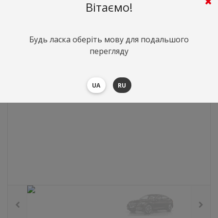
Вітаємо!
0
грн.
Вартість:
($0)
Будь ласка оберіть мову для подальшого
перегляду
UA
RU