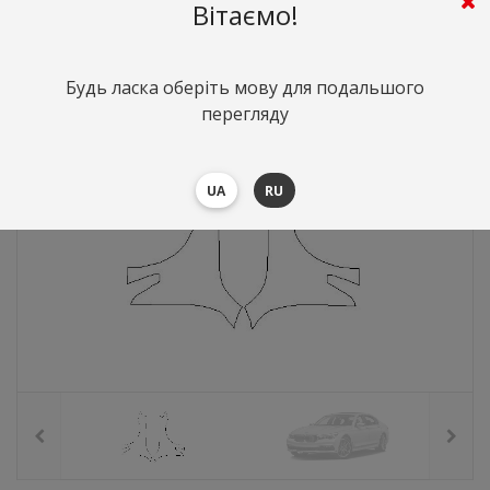
6017
грн.
Вартість:
($130.92)
Вітаємо!
Будь ласка оберіть мову для подальшого
перегляду
UA
RU