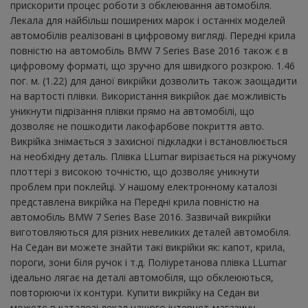
прискорити процес роботи з обклеювання автомобіля.
Лекала для найбільш поширених марок і останніх моделей
автомобілів реалізовані в цифровому вигляді. Передні крила
повністю на автомобіль BMW 7 Series Base 2016 також є в
цифровому форматі, що зручно для швидкого розкрою. 1.46
пог. м. (1.22) для даної викрійки дозволить також заощадити
на вартості плівки. Використання викрійок дає можливість
уникнути підрізання плівки прямо на автомобілі, що
дозволяє не пошкодити лакофарбове покриття авто.
Викрійка знімається з захисної підкладки і встановлюється
на необхідну деталь. Плівка LLumar вирізається на ріжучому
плоттері з високою точністю, що дозволяє уникнути
проблем при поклейці. У нашому електронному каталозі
представлена ​​викрійка на Передні крила повністю на
автомобіль BMW 7 Series Base 2016. Зазвичай викрійки
виготовляються для різних невеликих деталей автомобіля.
На Седан ви можете знайти такі викрійки як: капот, крила,
пороги, зони біля ручок і т.д. Поліуретанова плівка LLumar
ідеально лягає на деталі автомобіля, що обклеюються,
повторюючи їх контури. Купити викрійку на Седан ви
можете в каталозі лекал нашого інтернет-магазину