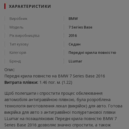
ХАРАКТЕРИСТИКИ
Виробник
BMW
Модель
7 Series Base
Рік виробництва
2016
Тип кузову
Седан
Категорія
Передні крила повністю
Бренд
LLumar
Опис:
Передні крила повністю на BMW 7 Series Base 2016
Витрата плівки:
1.46 пог. м. (1.22)
Щоб полегшити і спростити процес обклеювання
автомобіля антигравійною плівкою, була розроблена
технологія виготовлення лекал (викрійок) для авто. Готова
викрійка для авто з антигравійної поліуретанової плівки
LLumar на позашляховик Передні крила повністю BMW 7
Series Base 2016 дозволяє значно спростити, а також