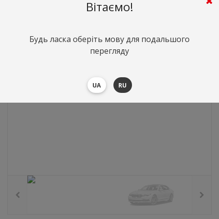
0
грн.
Вартість:
($0)
Вітаємо!
Будь ласка оберіть мову для подальшого
перегляду
UA
RU