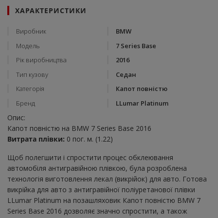
ХАРАКТЕРИСТИКИ
Виробник
BMW
Модель
7 Series Base
Рік виробництва
2016
Тип кузову
Седан
Категорія
Капот повністю
Бренд
LLumar Platinum
Опис:
Капот повністю на BMW 7 Series Base 2016
Витрата плівки:
0 пог. м. (1.22)
Щоб полегшити і спростити процес обклеювання
автомобіля антигравійною плівкою, була розроблена
технологія виготовлення лекал (викрійок) для авто. Готова
викрійка для авто з антигравійної поліуретанової плівки
LLumar Platinum на позашляховик Капот повністю BMW 7
Series Base 2016 дозволяє значно спростити, а також