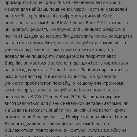
прискорити процес роботи з обклеювання автомобіля.
Лекала для найбільш поширених марок і останніх моделей
автомобілів реалізовані в цифровому вигляді. Капот
повністю на автомобіль BMW 7 Series Base 2016 також є в
цифровому форматі, що зручно для швидкого розкрою. 0
пог. м. (1.22) для даної викрійки дозволить також заощадити
на вартості плівки. Використання викрійок дає можливість
уникнути підрізання плівки прямо на автомобілі, що
дозволяє не пошкодити лакофарбове покриття авто.
Викрійка знімається з захисної підкладки і встановлюється
на необхідну деталь. Плівка LLumar Platinum вирізається на
ріжучому плоттері з високою точністю, що дозволяє
уникнути проблем при поклейці. У нашому електронному
каталозі представлена ​​викрійка на Капот повністю на
автомобіль BMW 7 Series Base 2016. Зазвичай викрійки
виготовляються для різних невеликих деталей автомобіля.
На Седан ви можете знайти такі викрійки як: капот, крила,
пороги, зони біля ручок і т.д. Поліуретанова плівка LLumar
Platinum ідеально лягає на деталі автомобіля, що
обклеюються, повторюючи їх контури. Купити викрійку на
Седан ви можете в каталозі лекал нашого інтернет-