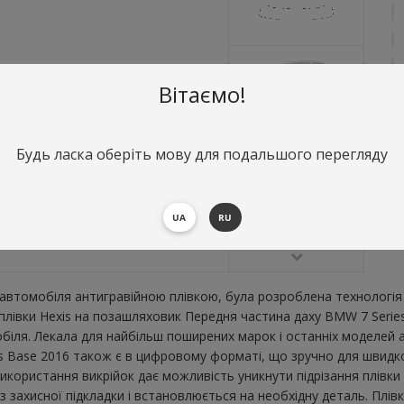
Вітаємо!
Будь ласка оберіть мову для подальшого перегляду
О
П
UA
RU
В
втомобіля антигравійною плівкою, була розроблена технологія 
ї плівки Hexis на позашляховик Передня частина даху BMW 7 Seri
ля. Лекала для найбільш поширених марок і останніх моделей а
Base 2016 також є в цифровому форматі, що зручно для швидкого 
икористання викрійок дає можливість уникнути підрізання плівк
 захисної підкладки і встановлюється на необхідну деталь. Плівк