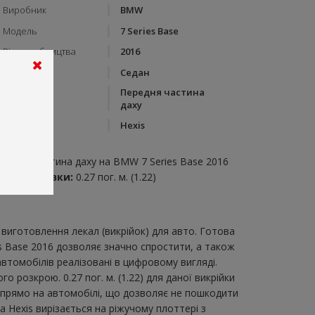
Виробник
BMW
Модель
7 Series Base
Рік виробництва
2016
Тип кузову
Седан
Передня частина
Категорія
даху
Бренд
Hexis
пис:
ередня частина даху на BMW 7 Series Base 2016
итрата плівки:
0.27 пог. м. (1.22)
виготовлення лекал (викрійок) для авто. Готова
es Base 2016 дозволяє значно спростити, а також
втомобілів реалізовані в цифровому вигляді.
розкрою. 0.27 пог. м. (1.22) для даної викрійки
и прямо на автомобілі, що дозволяє не пошкодити
а Hexis вирізається на ріжучому плоттері з