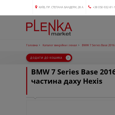
КИЇВ, ПР. СТЕПАНА БАНДЕРИ, 28 А
+38 050-932-81-
Головна
Каталог викрійки і лекал
BMW 7 Series Base 2016
ДОДАТИ ДО КОШИКА
BMW 7 Series Base 20
частина даху Hexis