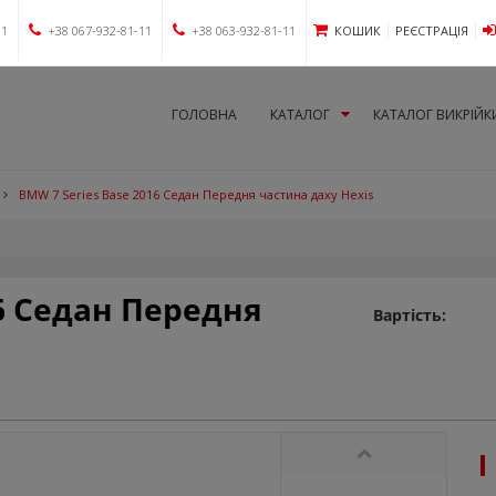
11
+38 067-932-81-11
+38 063-932-81-11
КОШИК
РЕЄСТРАЦІЯ
ГОЛОВНА
КАТАЛОГ
КАТАЛОГ ВИКРІЙК
BMW 7 Series Base 2016 Седан Передня частина даху Hexis
16 Седан Передня
Вартість: