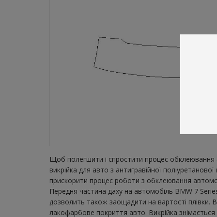
Щоб полегшити і спростити процес обклеювання а
викрійка для авто з антигравійної поліуретаново
прискорити процес роботи з обклеювання автомобі
Передня частина даху на автомобіль BMW 7 Series 
дозволить також заощадити на вартості плівки. В
лакофарбове покриття авто. Викрійка знімається з