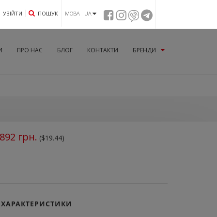
УВIЙТИ
ПОШУК
МОВА UA
И
ПРО НАС
БЛОГ
КОНТАКТИ
БРЕНДИ
892
грн.
($19.44)
ХАРАКТЕРИСТИКИ