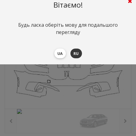
11252
грн.
Вартість:
($244.83)
Вітаємо!
Будь ласка оберіть мову для подальшого
перегляду
UA
RU