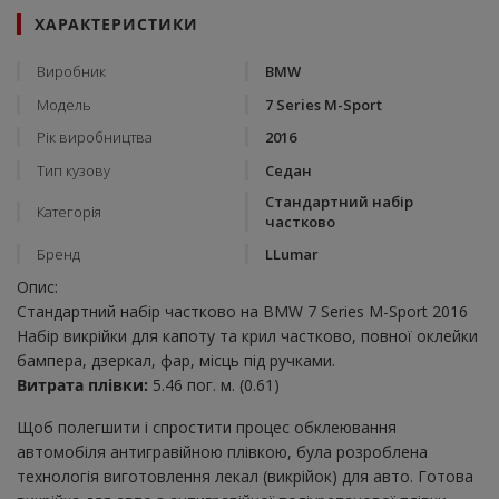
ХАРАКТЕРИСТИКИ
Виробник
BMW
Модель
7 Series M-Sport
Рік виробництва
2016
Тип кузову
Седан
Стандартний набір
Категорія
частково
Бренд
LLumar
Опис:
Стандартний набір частково на BMW 7 Series M-Sport 2016
Набір викрійки для капоту та крил частково, повної оклейки
бампера, дзеркал, фар, місць під ручками.
Витрата плівки:
5.46 пог. м. (0.61)
Щоб полегшити і спростити процес обклеювання
автомобіля антигравійною плівкою, була розроблена
технологія виготовлення лекал (викрійок) для авто. Готова