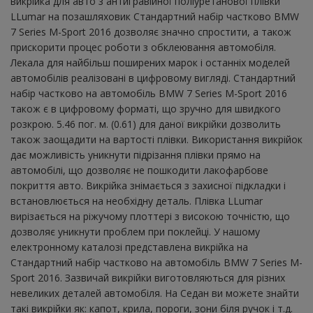
викрійка для авто з антигравійної поліуретанової плівки
LLumar на позашляховик Стандартний набір частково BMW
7 Series M-Sport 2016 дозволяє значно спростити, а також
прискорити процес роботи з обклеювання автомобіля.
Лекала для найбільш поширених марок і останніх моделей
автомобілів реалізовані в цифровому вигляді. Стандартний
набір частково на автомобіль BMW 7 Series M-Sport 2016
також є в цифровому форматі, що зручно для швидкого
розкрою. 5.46 пог. м. (0.61) для даної викрійки дозволить
також заощадити на вартості плівки. Використання викрійок
дає можливість уникнути підрізання плівки прямо на
автомобілі, що дозволяє не пошкодити лакофарбове
покриття авто. Викрійка знімається з захисної підкладки і
встановлюється на необхідну деталь. Плівка LLumar
вирізається на ріжучому плоттері з високою точністю, що
дозволяє уникнути проблем при поклейці. У нашому
електронному каталозі представлена ​​викрійка на
Стандартний набір частково на автомобіль BMW 7 Series M-
Sport 2016. Зазвичай викрійки виготовляються для різних
невеликих деталей автомобіля. На Седан ви можете знайти
такі викрійки як: капот, крила, пороги, зони біля ручок і т.д.