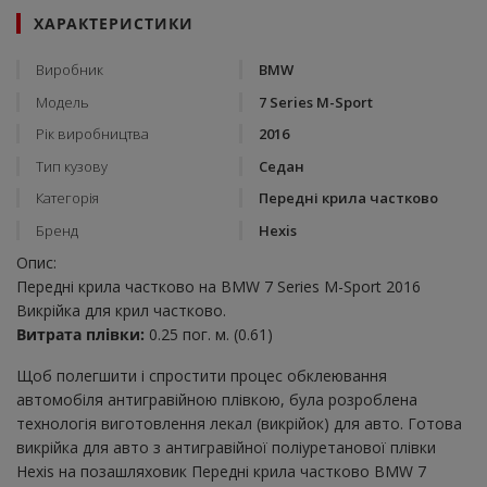
ХАРАКТЕРИСТИКИ
Виробник
BMW
Модель
7 Series M-Sport
Рік виробництва
2016
Тип кузову
Седан
Категорія
Передні крила частково
Бренд
Hexis
Опис:
Передні крила частково на BMW 7 Series M-Sport 2016
Викрійка для крил частково.
Витрата плівки:
0.25 пог. м. (0.61)
Щоб полегшити і спростити процес обклеювання
автомобіля антигравійною плівкою, була розроблена
технологія виготовлення лекал (викрійок) для авто. Готова
викрійка для авто з антигравійної поліуретанової плівки
Hexis на позашляховик Передні крила частково BMW 7