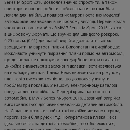
Series M-Sport 2016 дозволяє значно спростити, а також
прискорити процес роботи з обклеювання автомобіля.
Лекала для найбільш поширених марок і останніх моделей
автомобілів реалізовані в цифровому вигляді. Передні крила
частково на автомобіль BMW 7 Series M-Sport 2016 також є
в цифровому форматі, що зручно для швидкого розкрою.
0.25 пог. м. (0.61) для даної викрійки дозволить також
заощадити на вартості плівки. Використання викрійок дає
можливість уникнути підрізання плівки прямо на автомобілі,
що дозволяє не пошкодити лакофарбове покриття авто.
Викрійка знімається з захисної підкладки і встановлюється
на необхідну деталь. Плівка Hexis вирізається на ріжучому
плоттері з високою точністю, що дозволяє уникнути
проблем при поклейці. У нашому електронному каталозі
представлена ​​викрійка на Передні крила частково на
автомобіль BMW 7 Series M-Sport 2016. Зазвичай викрійки
виготовляються для різних невеликих деталей автомобіля.
На Седан ви можете знайти такі викрійки як: капот, крила,
пороги, зони біля ручок і т.д. Поліуретанова плівка Hexis
ідеально лягає на деталі автомобіля, що обклеюються,
повторюючи їх контури. Купити викрійку на Седан ви