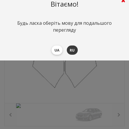
414
грн.
Вартість:
($9)
Вітаємо!
Будь ласка оберіть мову для подальшого
перегляду
UA
RU