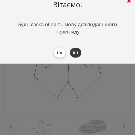
Вітаємо!
532
грн.
Вартість:
($11.57)
Будь ласка оберіть мову для подальшого
перегляду
UA
RU