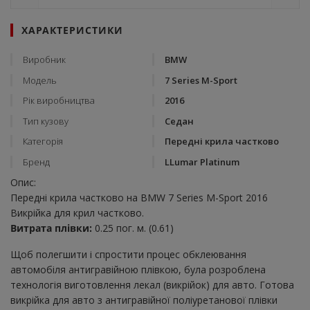
ХАРАКТЕРИСТИКИ
Виробник
BMW
Модель
7 Series M-Sport
Рік виробництва
2016
Тип кузову
Седан
Категорія
Передні крила частково
Бренд
LLumar Platinum
Опис:
Передні крила частково на BMW 7 Series M-Sport 2016
Викрійка для крил частково.
Витрата плівки:
0.25 пог. м. (0.61)
Щоб полегшити і спростити процес обклеювання
автомобіля антигравійною плівкою, була розроблена
технологія виготовлення лекал (викрійок) для авто. Готова
викрійка для авто з антигравійної поліуретанової плівки