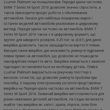
LLumar Platinum на позашляховик Передні крила частково
BMW 7 Series M-Sport 2016 дозволяє значно спростити, а
також прискорити процес роботи з обклеювання
автомобіля. Лекала для найбільш поширених марок і
останніх моделей автомобілів реалізовані в цифровому
вигляді. Передні крила частково на автомобіль BMW 7
Series M-Sport 2016 також є в цифровому форматі, що
зручно для швидкого розкрою. 0.25 пог. м. (0.61) для даної
викрійки дозволить також заощадити на вартості плівки.
Використання викрійок дає можливість уникнути підрізання
плівки прямо на автомобілі, що дозволяє не пошкодити
лакофарбове покриття авто. Викрійка знімається з захисної
підкладки і встановлюється на необхідну деталь. Плівка
LLumar Platinum вирізається на ріжучому плоттері з
високою точністю, що дозволяє уникнути проблем при
поклейці. У нашому електронному каталозі представлена ​​
викрійка на Передні крила частково на автомобіль BMW 7
Series M-Sport 2016. Зазвичай викрійки виготовляються для
різних невеликих деталей автомобіля. На Седан ви можете
знайти такі викрійки як: капот, крила, пороги, зони біля
ручок і т.д. Поліуретанова плівка LLumar Platinum ідеально