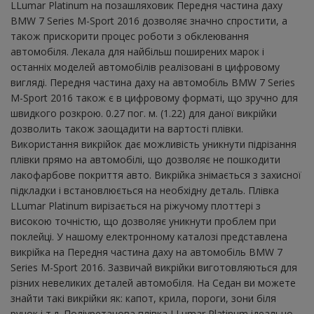
LLumar Platinum на позашляховик Передня частина даху
BMW 7 Series M-Sport 2016 дозволяє значно спростити, а
також прискорити процес роботи з обклеювання
автомобіля. Лекала для найбільш поширених марок і
останніх моделей автомобілів реалізовані в цифровому
вигляді. Передня частина даху на автомобіль BMW 7 Series
M-Sport 2016 також є в цифровому форматі, що зручно для
швидкого розкрою. 0.27 пог. м. (1.22) для даної викрійки
дозволить також заощадити на вартості плівки.
Використання викрійок дає можливість уникнути підрізання
плівки прямо на автомобілі, що дозволяє не пошкодити
лакофарбове покриття авто. Викрійка знімається з захисної
підкладки і встановлюється на необхідну деталь. Плівка
LLumar Platinum вирізається на ріжучому плоттері з
високою точністю, що дозволяє уникнути проблем при
поклейці. У нашому електронному каталозі представлена ​​
викрійка на Передня частина даху на автомобіль BMW 7
Series M-Sport 2016. Зазвичай викрійки виготовляються для
різних невеликих деталей автомобіля. На Седан ви можете
знайти такі викрійки як: капот, крила, пороги, зони біля
ручок і т.д. Поліуретанова плівка LLumar Platinum ідеально