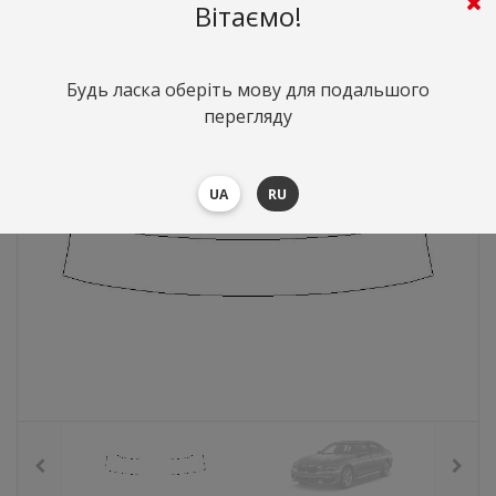
Вітаємо!
1148
грн.
Вартість:
($24.99)
Будь ласка оберіть мову для подальшого
перегляду
UA
RU