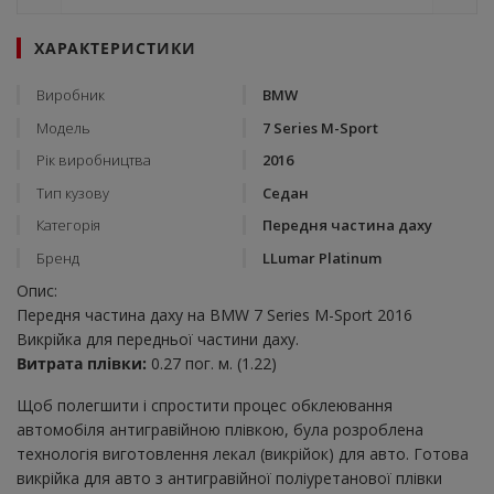
ХАРАКТЕРИСТИКИ
Виробник
BMW
Модель
7 Series M-Sport
Рік виробництва
2016
Тип кузову
Седан
Категорія
Передня частина даху
Бренд
LLumar Platinum
Опис:
Передня частина даху на BMW 7 Series M-Sport 2016
Викрійка для передньої частини даху.
Витрата плівки:
0.27 пог. м. (1.22)
Щоб полегшити і спростити процес обклеювання
автомобіля антигравійною плівкою, була розроблена
технологія виготовлення лекал (викрійок) для авто. Готова
викрійка для авто з антигравійної поліуретанової плівки