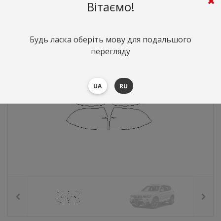
276
грн.
Вартість:
($6)
Вітаємо!
Будь ласка оберіть мову для подальшого
перегляду
UA
RU