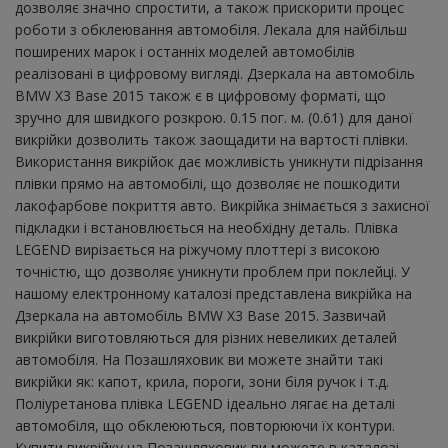
дозволяє значно спростити, а також прискорити процес
роботи з обклеювання автомобіля. Лекала для найбільш
поширених марок і останніх моделей автомобілів
реалізовані в цифровому вигляді. Дзеркала на автомобіль
BMW X3 Base 2015 також є в цифровому форматі, що
зручно для швидкого розкрою. 0.15 пог. м. (0.61) для даної
викрійки дозволить також заощадити на вартості плівки.
Використання викрійок дає можливість уникнути підрізання
плівки прямо на автомобілі, що дозволяє не пошкодити
лакофарбове покриття авто. Викрійка знімається з захисної
підкладки і встановлюється на необхідну деталь. Плівка
LEGEND вирізається на ріжучому плоттері з високою
точністю, що дозволяє уникнути проблем при поклейці. У
нашому електронному каталозі представлена ​​викрійка на
Дзеркала на автомобіль BMW X3 Base 2015. Зазвичай
викрійки виготовляються для різних невеликих деталей
автомобіля. На Позашляховик ви можете знайти такі
викрійки як: капот, крила, пороги, зони біля ручок і т.д.
Поліуретанова плівка LEGEND ідеально лягає на деталі
автомобіля, що обклеюються, повторюючи їх контури.
Купити викрійку на Позашляховик ви можете в каталозі