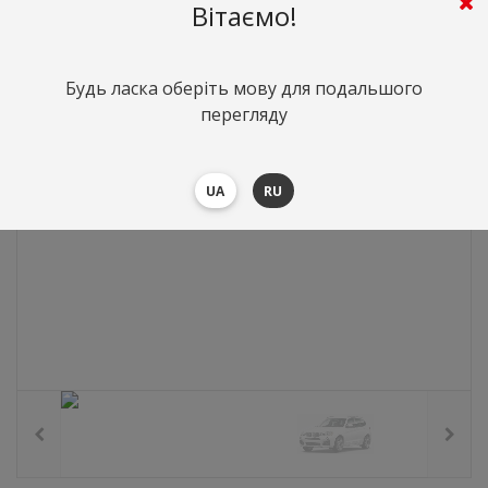
0
грн.
Вартість:
($0)
Вітаємо!
Будь ласка оберіть мову для подальшого
перегляду
UA
RU