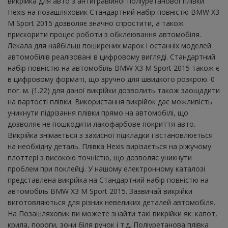
викрійка для авто з антигравійної поліуретанової плівки
Hexis на позашляховик Стандартний набір повністю BMW X3
M Sport 2015 дозволяє значно спростити, а також
прискорити процес роботи з обклеювання автомобіля.
Лекала для найбільш поширених марок і останніх моделей
автомобілів реалізовані в цифровому вигляді. Стандартний
набір повністю на автомобіль BMW X3 M Sport 2015 також є
в цифровому форматі, що зручно для швидкого розкрою. 0
пог. м. (1.22) для даної викрійки дозволить також заощадити
на вартості плівки. Використання викрійок дає можливість
уникнути підрізання плівки прямо на автомобілі, що
дозволяє не пошкодити лакофарбове покриття авто.
Викрійка знімається з захисної підкладки і встановлюється
на необхідну деталь. Плівка Hexis вирізається на ріжучому
плоттері з високою точністю, що дозволяє уникнути
проблем при поклейці. У нашому електронному каталозі
представлена ​​викрійка на Стандартний набір повністю на
автомобіль BMW X3 M Sport 2015. Зазвичай викрійки
виготовляються для різних невеликих деталей автомобіля.
На Позашляховик ви можете знайти такі викрійки як: капот,
крила, пороги, зони біля ручок і т.д. Поліуретанова плівка