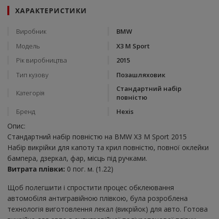
ХАРАКТЕРИСТИКИ
Виробник
BMW
Модель
X3 M Sport
Рік виробництва
2015
Тип кузову
Позашляховик
Стандартний набір
Категорія
повністю
Бренд
Hexis
Опис:
Стандартний набір повністю на BMW X3 M Sport 2015
Набір викрійки для капоту та крил повністю, повної оклейки
бампера, дзеркал, фар, місць під ручками.
Витрата плівки:
0 пог. м. (1.22)
Щоб полегшити і спростити процес обклеювання
автомобіля антигравійною плівкою, була розроблена
технологія виготовлення лекал (викрійок) для авто. Готова