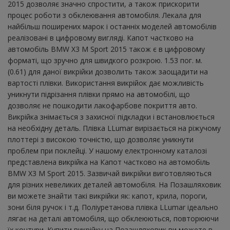
2015 дозволяє значно спростити, а також прискорити
процес роботи з обклеювання автомобіля. Лекала для
найбільш поширених марок і останніх моделей автомобілів
реалізовані в цифровому вигляді. Капот частково на
автомобіль BMW X3 M Sport 2015 також є в цифровому
форматі, що зручно для швидкого розкрою. 1.53 пог. м.
(0.61) для даної викрійки дозволить також заощадити на
вартості плівки. Використання викрійок дає можливість
уникнути підрізання плівки прямо на автомобілі, що
дозволяє не пошкодити лакофарбове покриття авто.
Викрійка знімається з захисної підкладки і встановлюється
на необхідну деталь. Плівка LLumar вирізається на ріжучому
плоттері з високою точністю, що дозволяє уникнути
проблем при поклейці. У нашому електронному каталозі
представлена ​​викрійка на Капот частково на автомобіль
BMW X3 M Sport 2015. Зазвичай викрійки виготовляються
для різних невеликих деталей автомобіля. На Позашляховик
ви можете знайти такі викрійки як: капот, крила, пороги,
зони біля ручок і т.д. Поліуретанова плівка LLumar ідеально
лягає на деталі автомобіля, що обклеюються, повторюючи
їх контури. Купити викрійку на Позашляховик ви можете в