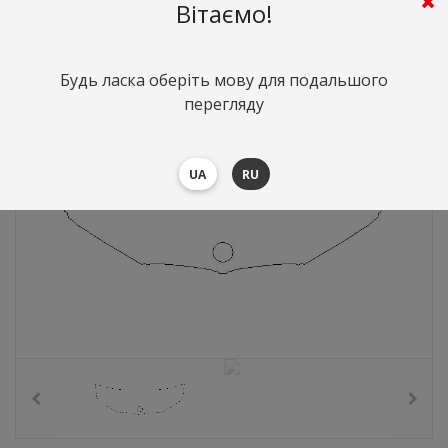
3153
грн.
Вартість:
($68.61)
Вітаємо!
Будь ласка оберіть мову для подальшого
перегляду
UA
RU