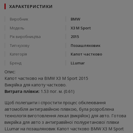
ХАРАКТЕРИСТИКИ
Виробник
BMW
Модель
X3 M Sport
Рік виробництва
2015
Тип кузову
Позашляховик
Категорія
Капот частково
Бренд
LLumar
Опис:
Капот частково на BMW X3 M Sport 2015
Викрійка для капоту частково.
Витрата плівки:
1.53 пог. м. (0.61)
Щоб полегшити і спростити процес обклеювання
автомобіля антигравійною плівкою, була розроблена
технологія виготовлення лекал (викрійок) для авто. Готова
викрійка для авто з антигравійної поліуретанової плівки
LLumar на позашляховик Капот частково BMW X3 M Sport