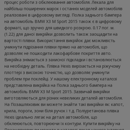
процес роботи з обклеювання автомобіля. Лекала для
найбільш поширених марок і останніх моделей автомобілів
реалізовані в цифровому вигляді. Полка заднього бампера
на автомобіль BMW X3 M Sport 2015 також є в цифровому
форматі, що зручно для швидкого розкрою. 0.17 пог. м.
(1.22) для даної викрійки дозволить також заощадити на
вартості плівки. Використання викрійок дає можливість
уникнути підрізання плівки прямо на автомобілі, що
дозволяє не пошкодити лакофарбове покриття авто.
Викрійка знімається з захисної підкладки і встановлюється
на необхідну деталь. Плівка Hexis вирізається на ріжучому
плоттері з високою точністю, що дозволяє уникнути
проблем при поклейці. У нашому електронному каталозі
представлена ​​викрійка на Полка заднього бампера на
автомобіль BMW X3 M Sport 2015. Зазвичай викрійки
виготовляються для різних невеликих деталей автомобіля.
На Позашляховик ви можете знайти такі викрійки як: капот,
крила, пороги, зони біля ручок і т.д. Поліуретанова плівка
Hexis ідеально лягає на деталі автомобіля, що
обклеюються, повторюючи їх контури. Купити викрійку на
Позашляховик ви можете в каталозі лекал нашого інтернет-