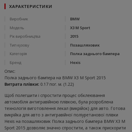
ХАРАКТЕРИСТИКИ
Виробник
BMW
Модель
X3 M Sport
Рік виробництва
2015
Тип кузову
Позашляховик
Категорія
Полка заднього бампера
Бренд
Hexis
Опис:
Полка заднього бампера на BMW X3 M Sport 2015
Витрата плівки:
0.17 пог. м. (1.22)
Щоб полегшити і спростити процес обклеювання
автомобіля антигравійною плівкою, була розроблена
технологія виготовлення лекал (викрійок) для авто. Готова
викрійка для авто з антигравійної поліуретанової плівки
Hexis на позашляховик Полка заднього бампера BMW X3 M
Sport 2015 дозволяє значно спростити, а також прискорити