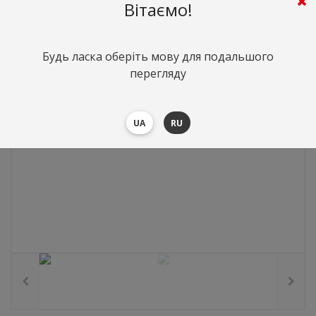
562
грн.
Вартість:
($12.24)
Вітаємо!
Будь ласка оберіть мову для подальшого
перегляду
UA
RU