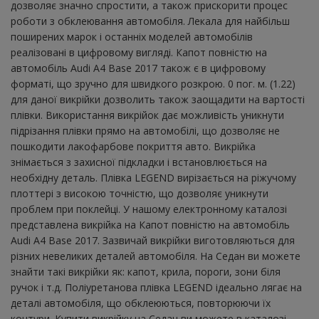
дозволяє значно спростити, а також прискорити процес
роботи з обклеювання автомобіля. Лекала для найбільш
поширених марок і останніх моделей автомобілів
реалізовані в цифровому вигляді. Капот повністю на
автомобіль Audi A4 Base 2017 також є в цифровому
форматі, що зручно для швидкого розкрою. 0 пог. м. (1.22)
для даної викрійки дозволить також заощадити на вартості
плівки. Використання викрійок дає можливість уникнути
підрізання плівки прямо на автомобілі, що дозволяє не
пошкодити лакофарбове покриття авто. Викрійка
знімається з захисної підкладки і встановлюється на
необхідну деталь. Плівка LEGEND вирізається на ріжучому
плоттері з високою точністю, що дозволяє уникнути
проблем при поклейці. У нашому електронному каталозі
представлена ​​викрійка на Капот повністю на автомобіль
Audi A4 Base 2017. Зазвичай викрійки виготовляються для
різних невеликих деталей автомобіля. На Седан ви можете
знайти такі викрійки як: капот, крила, пороги, зони біля
ручок і т.д. Поліуретанова плівка LEGEND ідеально лягає на
деталі автомобіля, що обклеюються, повторюючи їх
контури. Купити викрійку на Седан ви можете в каталозі