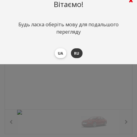
0
грн.
Вартість:
($0)
Вітаємо!
Будь ласка оберіть мову для подальшого
перегляду
UA
RU