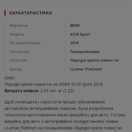
ХАРАКТЕРИСТИКИ
Виробник
BMW
Модель
X3 M Sport
Рік виробництва
2018
Тип кузову
Позашляховик
Категорія
Передні крила повністю
Бренд
LLumar Platinum
Опис:
Передні крила повністю на BMW X3 M Sport 2018
Витрата плівки:
2.33 пог. м. (1.22)
Щоб полегшити і спростити процес обклеювання
автомобіля антигравійною плівкою, була розроблена
технологія виготовлення лекал (викрійок) для авто. Готова
викрійка для авто з антигравійної поліуретанової плівки
LLumar Platinum на позашляховик Передні крила повністю