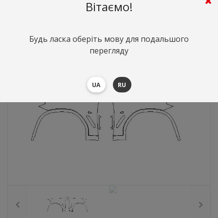
Вітаємо!
9895
грн.
Вартість:
($215.62)
Будь ласка оберіть мову для подальшого
перегляду
UA
RU