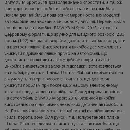
BMW X3 M Sport 2018 дозволяє значно спростити, а також
прискорити процес роботи з обклеювання автомобіля.
Лекала для найбільш поширених марок і останніх моделей
автомобілів реалізовані в цифровому вигляді. Передні крила
повністю на автомобіль BMW X3 M Sport 2018 також є в
цифровому форматі, що зручно для швидкого розкрою. 2.33
пог. м. (1.22) для даної викрійки дозволить також заощадити
на вартості плівки. Використання викрійок дає можливість
уникнути підрізання плівки прямо на автомобілі, що
дозволяє не пошкодити лакофарбове покриття авто.
Викрійка знімається з захисної підкладки і встановлюється
на необхідну деталь. Плівка LLumar Platinum вирізається на
ріжучому плоттері з високою точністю, що дозволяє
уникнути проблем при поклейці. У нашому електронному
каталозі представлена ​​викрійка на Передні крила повністю
на автомобіль BMW X3 M Sport 2018. Зазвичай викрійки
виготовляються для різних невеликих деталей автомобіля.
На Позашляховик ви можете знайти такі викрійки як: капот,
крила, пороги, зони біля ручок і т.д. Поліуретанова плівка
LLumar Platinum ідеально лягає на деталі автомобіля, що
обклеюються, повторюючи їх контури. Купити викрійку на