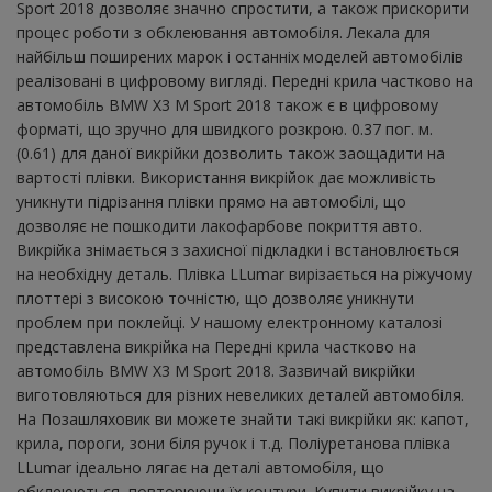
Sport 2018 дозволяє значно спростити, а також прискорити
процес роботи з обклеювання автомобіля. Лекала для
найбільш поширених марок і останніх моделей автомобілів
реалізовані в цифровому вигляді. Передні крила частково на
автомобіль BMW X3 M Sport 2018 також є в цифровому
форматі, що зручно для швидкого розкрою. 0.37 пог. м.
(0.61) для даної викрійки дозволить також заощадити на
вартості плівки. Використання викрійок дає можливість
уникнути підрізання плівки прямо на автомобілі, що
дозволяє не пошкодити лакофарбове покриття авто.
Викрійка знімається з захисної підкладки і встановлюється
на необхідну деталь. Плівка LLumar вирізається на ріжучому
плоттері з високою точністю, що дозволяє уникнути
проблем при поклейці. У нашому електронному каталозі
представлена ​​викрійка на Передні крила частково на
автомобіль BMW X3 M Sport 2018. Зазвичай викрійки
виготовляються для різних невеликих деталей автомобіля.
На Позашляховик ви можете знайти такі викрійки як: капот,
крила, пороги, зони біля ручок і т.д. Поліуретанова плівка
LLumar ідеально лягає на деталі автомобіля, що
обклеюються, повторюючи їх контури. Купити викрійку на