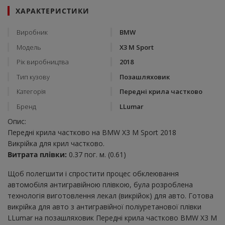
ХАРАКТЕРИСТИКИ
Виробник
BMW
Модель
X3 M Sport
Рік виробництва
2018
Тип кузову
Позашляховик
Категорія
Передні крила частково
Бренд
LLumar
Опис:
Передні крила частково на BMW X3 M Sport 2018
Викрійка для крил частково.
Витрата плівки:
0.37 пог. м. (0.61)
Щоб полегшити і спростити процес обклеювання
автомобіля антигравійною плівкою, була розроблена
технологія виготовлення лекал (викрійок) для авто. Готова
викрійка для авто з антигравійної поліуретанової плівки
LLumar на позашляховик Передні крила частково BMW X3 M