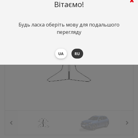
763
грн.
Вартість:
($16.59)
Вітаємо!
Будь ласка оберіть мову для подальшого
перегляду
UA
RU