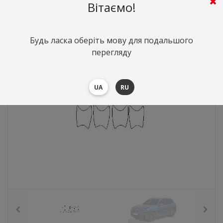
Вітаємо!
370
грн.
Вартість:
($8.07)
Будь ласка оберіть мову для подальшого
перегляду
UA
RU