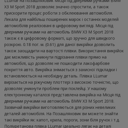
LLumar на позашляховик Місця під дверними ручками BMW
X3 M Sport 2018 дозволяє значно спростити, а також
прискорити процес роботи з обклеювання автомобіля.
Лекала для найбільш поширених марок і останніх моделей
автомобілів реалізовані в цифровому вигляді. Місця під
дверними ручками на автомобіль BMW X3 M Sport 2018
також є в цифровому форматі, що зручно для швидкого
розкрою. 0.18 пог. м. (0.61) для даної викрійки дозволить
також заощадити на вартості плівки. Використання викрійок
дає можливість уникнути підрізання плівки прямо на
автомобілі, що дозволяє не пошкодити лакофарбове
покриття авто. Викрійка знімається з захисної підкладки і
встановлюється на необхідну деталь. Плівка LLumar
вирізається на ріжучому плоттері з високою точністю, що
дозволяє уникнути проблем при поклейці. У нашому
електронному каталозі представлена ​​викрійка на Місця під
дверними ручками на автомобіль BMW X3 M Sport 2018.
Зазвичай викрійки виготовляються для різних невеликих
деталей автомобіля. На Позашляховик ви можете знайти
такі викрійки як: капот, крила, пороги, зони біля ручок і т.д.
Поліуретанова плівка LLumar ідеально лягає на деталі