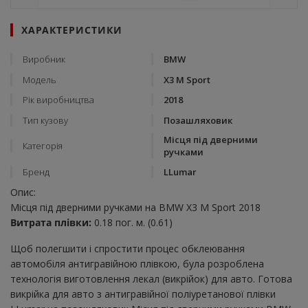
ХАРАКТЕРИСТИКИ
Виробник
BMW
Модель
X3 M Sport
Рік виробництва
2018
Тип кузову
Позашляховик
Місця під дверними
Категорія
ручками
Бренд
LLumar
Опис:
Місця під дверними ручками на BMW X3 M Sport 2018
Витрата плівки:
0.18 пог. м. (0.61)
Щоб полегшити і спростити процес обклеювання
автомобіля антигравійною плівкою, була розроблена
технологія виготовлення лекал (викрійок) для авто. Готова
викрійка для авто з антигравійної поліуретанової плівки