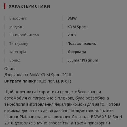
ХАРАКТЕРИСТИКИ
Виробник
BMW
Модель
X3 M Sport
Рік виробництва
2018
Тип кузову
Позашляховик
Категорія
Дзеркала
Бренд
LLumar Platinum
Опис:
Дзеркала на BMW X3 M Sport 2018
Витрата плівки:
0.35 пог. м. (0.61)
Щоб полегшити і спростити процес обклеювання
автомобіля антигравійною плівкою, була розроблена
технологія виготовлення лекал (викрійок) для авто. Готова
викрійка для авто з антигравійної поліуретанової плівки
LLumar Platinum на позашляховик Дзеркала BMW X3 M Sport
2018 дозволяє значно спростити, а також прискорити