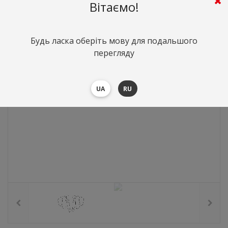
743
грн.
Вартість:
($16.19)
Вітаємо!
Будь ласка оберіть мову для подальшого
перегляду
UA
RU