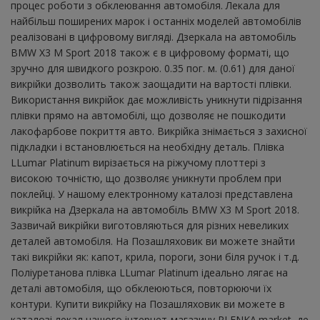
процес роботи з обклеювання автомобіля. Лекала для
найбільш поширених марок і останніх моделей автомобілів
реалізовані в цифровому вигляді. Дзеркала на автомобіль
BMW X3 M Sport 2018 також є в цифровому форматі, що
зручно для швидкого розкрою. 0.35 пог. м. (0.61) для даної
викрійки дозволить також заощадити на вартості плівки.
Використання викрійок дає можливість уникнути підрізання
плівки прямо на автомобілі, що дозволяє не пошкодити
лакофарбове покриття авто. Викрійка знімається з захисної
підкладки і встановлюється на необхідну деталь. Плівка
LLumar Platinum вирізається на ріжучому плоттері з
високою точністю, що дозволяє уникнути проблем при
поклейці. У нашому електронному каталозі представлена ​​
викрійка на Дзеркала на автомобіль BMW X3 M Sport 2018.
Зазвичай викрійки виготовляються для різних невеликих
деталей автомобіля. На Позашляховик ви можете знайти
такі викрійки як: капот, крила, пороги, зони біля ручок і т.д.
Поліуретанова плівка LLumar Platinum ідеально лягає на
деталі автомобіля, що обклеюються, повторюючи їх
контури. Купити викрійку на Позашляховик ви можете в
каталозі лекал нашого інтернет-магазину PLENKA.market, де