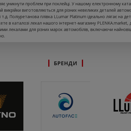
яє уникнути проблем при поклейці. У нашому електронному катало
ай викрійки виготовляються для різних невеликих деталей автом
к і т.д. Поліуретанова плівка LLumar Platinum ідеально лягає на
ете в каталозі лекал нашого інтернет-магазину PLENKA.market, 
ими лекалами для різних марок автомобілів, включаючи найновіш
но.
БРЕНДИ