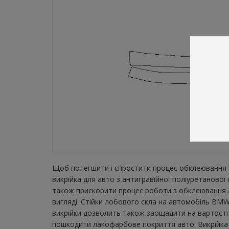
Щоб полегшити і спростити процес обклеювання а
викрійка для авто з антигравійної поліуретаново
також прискорити процес роботи з обклеювання а
вигляді. Стійки лобового скла на автомобіль BMW 
викрійки дозволить також заощадити на вартості 
пошкодити лакофарбове покриття авто. Викрійка зн