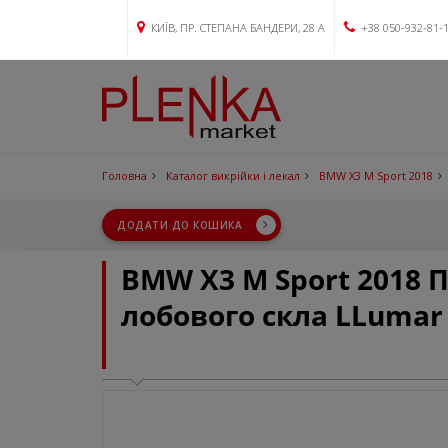
КИЇВ, ПР. СТЕПАНА БАНДЕРИ, 28 А
+38 050-932-81-
Головна
Каталог викрійки і лекал
BMW X3 M Sport 2018
ДОДАТИ ДО КОШИКА
BMW X3 M Sport 2018 
лобового скла LLumar