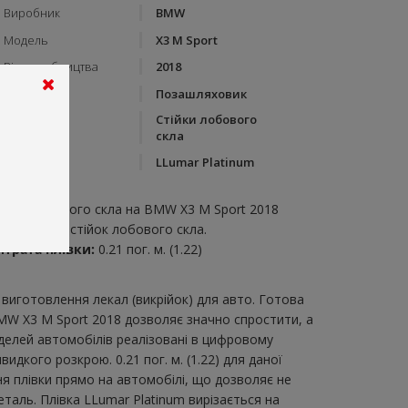
Виробник
BMW
Модель
X3 M Sport
Рік виробництва
2018
Тип кузову
Позашляховик
Стійки лобового
Категорія
скла
Бренд
LLumar Platinum
пис:
тійки лобового скла на BMW X3 M Sport 2018
икрійка для стійок лобового скла.
итрата плівки:
0.21 пог. м. (1.22)
виготовлення лекал (викрійок) для авто. Готова
BMW X3 M Sport 2018 дозволяє значно спростити, а
делей автомобілів реалізовані в цифровому
дкого розкрою. 0.21 пог. м. (1.22) для даної
ня плівки прямо на автомобілі, що дозволяє не
таль. Плівка LLumar Platinum вирізається на