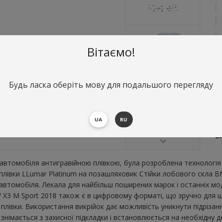
Вітаємо!
Будь ласка оберіть мову для подальшого перегляду
О
С
UA
RU
В
В
втомобіля антигравійною плівкою, була розроблена технологія 
ї плівки LLumar Platinum на позашляховик Стійки лобового скла 
втомобіля. Лекала для найбільш поширених марок і останніх мо
X3 M Sport 2018 також є в цифровому форматі, що зручно для шви
плівки. Використання викрійок дає можливість уникнути підрізан
імається з захисної підкладки і встановлюється на необхідну де