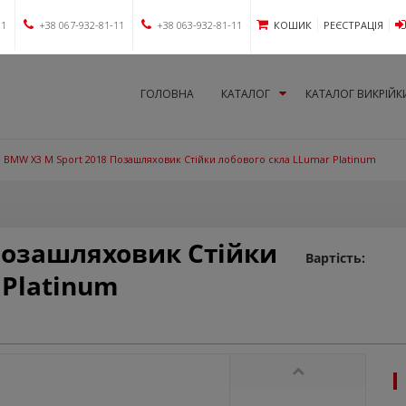
11
+38 067-932-81-11
+38 063-932-81-11
КОШИК
РЕЄСТРАЦІЯ
ГОЛОВНА
КАТАЛОГ
КАТАЛОГ ВИКРІЙК
BMW X3 M Sport 2018 Позашляховик Стійки лобового скла LLumar Platinum
Позашляховик Стійки
Вартість:
 Platinum