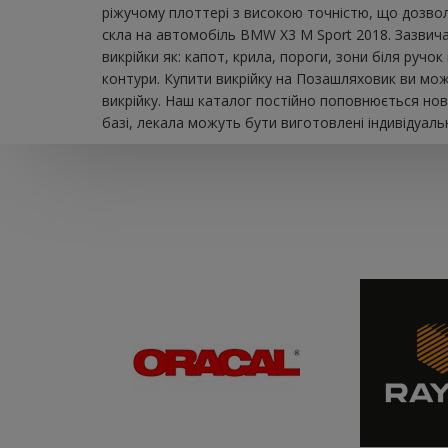
ріжучому плоттері з високою точністю, що дозвол
скла на автомобіль BMW X3 M Sport 2018. Зазвич
викрійки як: капот, крила, пороги, зони біля ручо
контури. Купити викрійку на Позашляховик ви мож
викрійку. Наш каталог постійно поповнюється нов
базі, лекала можуть бути виготовлені індивідуаль