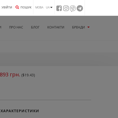
УВIЙТИ
ПОШУК
МОВА UA
И
ПРО НАС
БЛОГ
КОНТАКТИ
БРЕНДИ
893
грн.
($19.43)
ХАРАКТЕРИСТИКИ