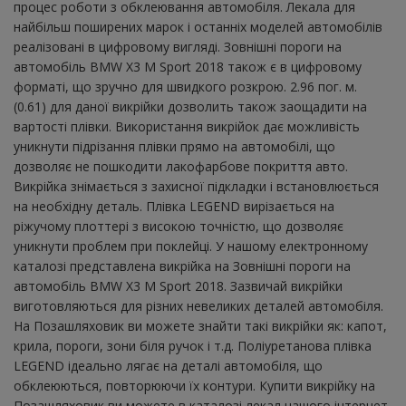
процес роботи з обклеювання автомобіля. Лекала для
найбільш поширених марок і останніх моделей автомобілів
реалізовані в цифровому вигляді. Зовнішні пороги на
автомобіль BMW X3 M Sport 2018 також є в цифровому
форматі, що зручно для швидкого розкрою. 2.96 пог. м.
(0.61) для даної викрійки дозволить також заощадити на
вартості плівки. Використання викрійок дає можливість
уникнути підрізання плівки прямо на автомобілі, що
дозволяє не пошкодити лакофарбове покриття авто.
Викрійка знімається з захисної підкладки і встановлюється
на необхідну деталь. Плівка LEGEND вирізається на
ріжучому плоттері з високою точністю, що дозволяє
уникнути проблем при поклейці. У нашому електронному
каталозі представлена ​​викрійка на Зовнішні пороги на
автомобіль BMW X3 M Sport 2018. Зазвичай викрійки
виготовляються для різних невеликих деталей автомобіля.
На Позашляховик ви можете знайти такі викрійки як: капот,
крила, пороги, зони біля ручок і т.д. Поліуретанова плівка
LEGEND ідеально лягає на деталі автомобіля, що
обклеюються, повторюючи їх контури. Купити викрійку на
Позашляховик ви можете в каталозі лекал нашого інтернет-