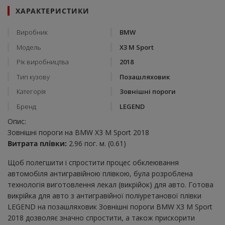
ХАРАКТЕРИСТИКИ
Виробник
BMW
Модель
X3 M Sport
Рік виробництва
2018
Тип кузову
Позашляховик
Категорія
Зовнішні пороги
Бренд
LEGEND
Опис:
Зовнішні пороги на BMW X3 M Sport 2018
Витрата плівки:
2.96 пог. м. (0.61)
Щоб полегшити і спростити процес обклеювання
автомобіля антигравійною плівкою, була розроблена
технологія виготовлення лекал (викрійок) для авто. Готова
викрійка для авто з антигравійної поліуретанової плівки
LEGEND на позашляховик Зовнішні пороги BMW X3 M Sport
2018 дозволяє значно спростити, а також прискорити