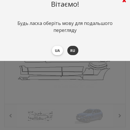
5442
грн.
Вартість:
($118.4)
Вітаємо!
Будь ласка оберіть мову для подальшого
перегляду
UA
RU