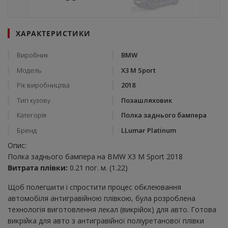
ХАРАКТЕРИСТИКИ
Виробник
BMW
Модель
X3 M Sport
Рік виробництва
2018
Тип кузову
Позашляховик
Категорія
Полка заднього бампера
Бренд
LLumar Platinum
Опис:
Полка заднього бампера на BMW X3 M Sport 2018
Витрата плівки:
0.21 пог. м. (1.22)
Щоб полегшити і спростити процес обклеювання
автомобіля антигравійною плівкою, була розроблена
технологія виготовлення лекал (викрійок) для авто. Готова
викрійка для авто з антигравійної поліуретанової плівки