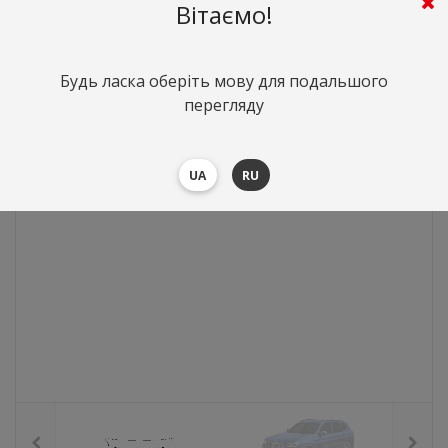
Вітаємо!
892
грн.
Вартість:
($19.43)
Будь ласка оберіть мову для подальшого
перегляду
UA
RU