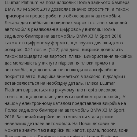
LLumar Platinum на позашляховик Полка заднього бампера
BMW X3 M Sport 2018 дозволяє значно спростити, а також
прискорити процес роботи з обклеювання автомобіля.
Лекала для найбільш поширених марок і останніх моделей
автомобілів реалізовані в цифровому вигляді. Полка
заднього бампера на автомобіль BMW X3 M Sport 2018
також є в цифровому форматі, що зручно для швидкого
розкрою. 0.21 пог. м. (1.22) для даної викрійки дозволить
також заощадити на вартості плівки. Використання викрійок
дає можливість уникнути підрізання плівки прямо на
автомобілі, що дозволяє не пошкодити лакофарбове
покриття авто. Викрійка знімається з захисної підкладки і
встановлюється на необхідну деталь. Плівка LLumar
Platinum вирізається на ріжучому плоттері з високою
точністю, що дозволяє уникнути проблем при поклейці. У
нашому електронному каталозі представлена ​​викрійка на
Полка заднього бампера на автомобіль BMW X3 M Sport
2018. Зазвичай викрійки виготовляються для різних
невеликих деталей автомобіля. На Позашляховик ви
можете знайти такі викрійки як: капот, крила, пороги, зони
біля ручок і т.д. Поліуретанова плівка LLumar Platinum