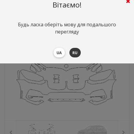
Вітаємо!
10192
грн.
Вартість:
($222.1)
Будь ласка оберіть мову для подальшого
перегляду
UA
RU