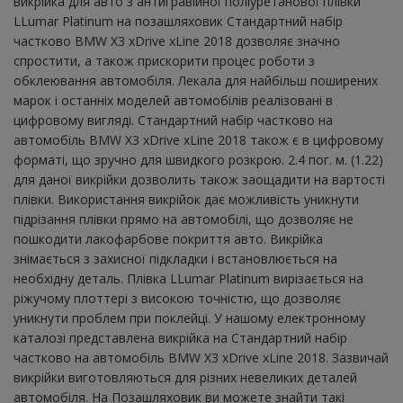
викрійка для авто з антигравійної поліуретанової плівки
LLumar Platinum на позашляховик Стандартний набір
частково BMW X3 xDrive xLine 2018 дозволяє значно
спростити, а також прискорити процес роботи з
обклеювання автомобіля. Лекала для найбільш поширених
марок і останніх моделей автомобілів реалізовані в
цифровому вигляді. Стандартний набір частково на
автомобіль BMW X3 xDrive xLine 2018 також є в цифровому
форматі, що зручно для швидкого розкрою. 2.4 пог. м. (1.22)
для даної викрійки дозволить також заощадити на вартості
плівки. Використання викрійок дає можливість уникнути
підрізання плівки прямо на автомобілі, що дозволяє не
пошкодити лакофарбове покриття авто. Викрійка
знімається з захисної підкладки і встановлюється на
необхідну деталь. Плівка LLumar Platinum вирізається на
ріжучому плоттері з високою точністю, що дозволяє
уникнути проблем при поклейці. У нашому електронному
каталозі представлена ​​викрійка на Стандартний набір
частково на автомобіль BMW X3 xDrive xLine 2018. Зазвичай
викрійки виготовляються для різних невеликих деталей
автомобіля. На Позашляховик ви можете знайти такі