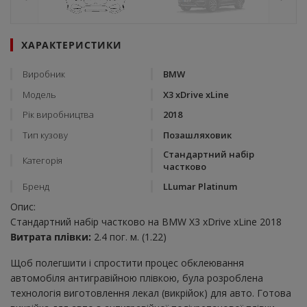
ХАРАКТЕРИСТИКИ
Виробник
BMW
Модель
X3 xDrive xLine
Рік виробництва
2018
Тип кузову
Позашляховик
Стандартний набір
Категорія
частково
Бренд
LLumar Platinum
Опис:
Стандартний набір частково на BMW X3 xDrive xLine 2018
Витрата плівки:
2.4 пог. м. (1.22)
Щоб полегшити і спростити процес обклеювання
автомобіля антигравійною плівкою, була розроблена
технологія виготовлення лекал (викрійок) для авто. Готова