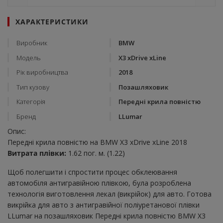
ХАРАКТЕРИСТИКИ
Виробник
BMW
Модель
X3 xDrive xLine
Рік виробництва
2018
Тип кузову
Позашляховик
Категорія
Передні крила повністю
Бренд
LLumar
Опис:
Передні крила повністю на BMW X3 xDrive xLine 2018
Витрата плівки:
1.62 пог. м. (1.22)
Щоб полегшити і спростити процес обклеювання
автомобіля антигравійною плівкою, була розроблена
технологія виготовлення лекал (викрійок) для авто. Готова
викрійка для авто з антигравійної поліуретанової плівки
LLumar на позашляховик Передні крила повністю BMW X3