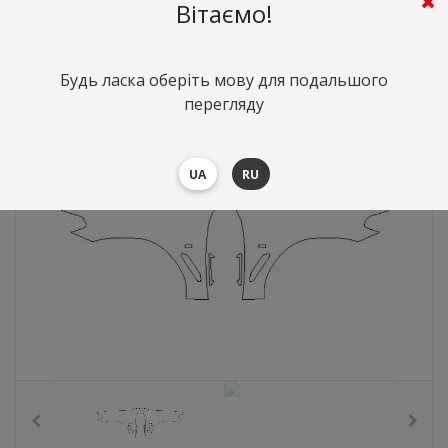
Вітаємо!
6666
грн.
Вартість:
($145.27)
Будь ласка оберіть мову для подальшого
перегляду
UA
RU