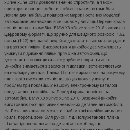
xDrive xLine 2018 дозволяє значно спростити, а також
прискорити процес роботи з обклеювання автомобіля.
Лекала для найбільш поширених марок і останніх моделей
автомобілів реалізовані в цифровому вигляді. Передні крила
повністю на автомобіль BMW X3 xDrive xLine 2018 також є в
цифровому форматі, що зручно для швидкого розкрою. 1.62
пог. м. (1.22) для даної викрійки дозволить також заощадити
на вартості плівки. Використання викрійок дає можливість
уникнути підрізання плівки прямо на автомобілі, що
дозволяє не пошкодити лакофарбове покриття авто.
Викрійка знімається з захисної підкладки і встановлюється
на необхідну деталь. Плівка LLumar вирізається на ріжучому
плоттері з високою точністю, що дозволяє уникнути
проблем при поклейці. У нашому електронному каталозі
представлена ​​викрійка на Передні крила повністю на
автомобіль BMW X3 xDrive xLine 2018. Зазвичай викрійки
виготовляються для різних невеликих деталей автомобіля.
На Позашляховик ви можете знайти такі викрійки як: капот,
крила, пороги, зони біля ручок і т.д. Поліуретанова плівка
LLumar ідеально лягає на деталі автомобіля, що
обклеюються, повторюючи їх контури. Купити викрійку на