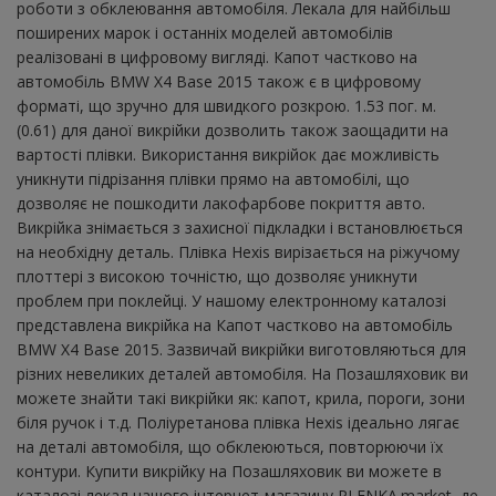
роботи з обклеювання автомобіля. Лекала для найбільш
поширених марок і останніх моделей автомобілів
реалізовані в цифровому вигляді. Капот частково на
автомобіль BMW X4 Base 2015 також є в цифровому
форматі, що зручно для швидкого розкрою. 1.53 пог. м.
(0.61) для даної викрійки дозволить також заощадити на
вартості плівки. Використання викрійок дає можливість
уникнути підрізання плівки прямо на автомобілі, що
дозволяє не пошкодити лакофарбове покриття авто.
Викрійка знімається з захисної підкладки і встановлюється
на необхідну деталь. Плівка Hexis вирізається на ріжучому
плоттері з високою точністю, що дозволяє уникнути
проблем при поклейці. У нашому електронному каталозі
представлена ​​викрійка на Капот частково на автомобіль
BMW X4 Base 2015. Зазвичай викрійки виготовляються для
різних невеликих деталей автомобіля. На Позашляховик ви
можете знайти такі викрійки як: капот, крила, пороги, зони
біля ручок і т.д. Поліуретанова плівка Hexis ідеально лягає
на деталі автомобіля, що обклеюються, повторюючи їх
контури. Купити викрійку на Позашляховик ви можете в
каталозі лекал нашого інтернет-магазину PLENKA.market, де