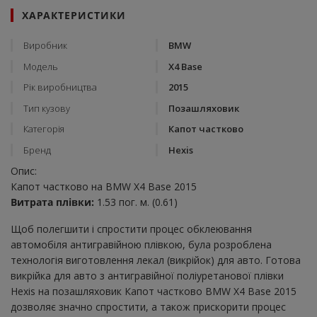
ХАРАКТЕРИСТИКИ
Виробник
BMW
Модель
X4 Base
Рік виробництва
2015
Тип кузову
Позашляховик
Категорія
Капот частково
Бренд
Hexis
Опис:
Капот частково на BMW X4 Base 2015
Витрата плівки:
1.53 пог. м. (0.61)
Щоб полегшити і спростити процес обклеювання
автомобіля антигравійною плівкою, була розроблена
технологія виготовлення лекал (викрійок) для авто. Готова
викрійка для авто з антигравійної поліуретанової плівки
Hexis на позашляховик Капот частково BMW X4 Base 2015
дозволяє значно спростити, а також прискорити процес