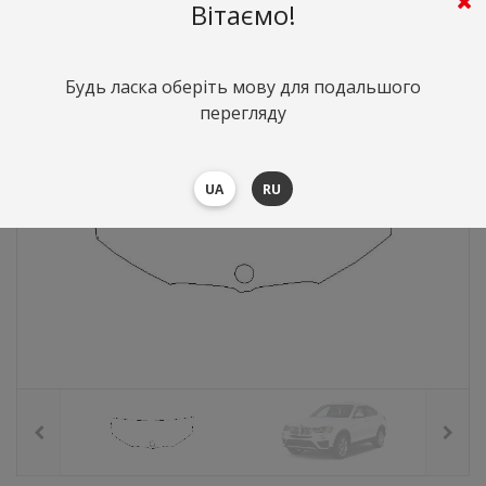
2531
грн.
Вартість:
($55.08)
Вітаємо!
Будь ласка оберіть мову для подальшого
перегляду
UA
RU